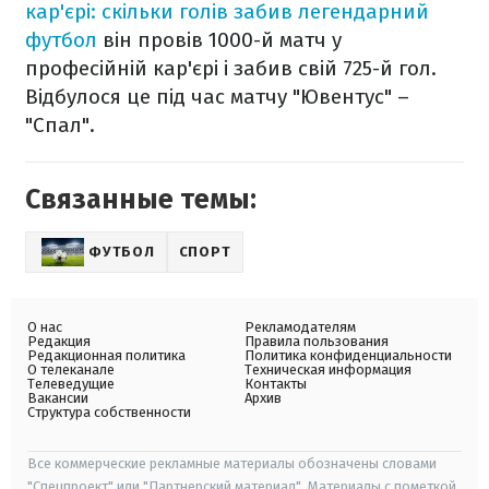
кар'єрі: скільки голів забив легендарний
футбол
він провів 1000-й матч у
професійній кар'єрі і забив свій 725-й гол.
Відбулося це під час матчу "Ювентус" –
"Спал".
Связанные темы:
ФУТБОЛ
СПОРТ
О нас
Рекламодателям
Редакция
Правила пользования
Редакционная политика
Политика конфиденциальности
О телеканале
Техническая информация
Телеведущие
Контакты
Вакансии
Архив
Структура собственности
Все коммерческие рекламные материалы обозначены словами
"Спецпроект" или "Партнерский материал". Материалы с пометкой