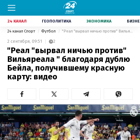
24 КАНАЛ
ГЕОПОЛИТИКА
ЭКОНОМИКА
БИЗНЕ
24 канал Спорт
Футбол
"Реал "вырвал ничью против" Вильяреала " благодаря дублю Бейла, получившему красную карту: видео
2 сентября,
09:51
2
"Реал "вырвал ничью против"
Вильяреала " благодаря дублю
Бейла, получившему красную
карту: видео