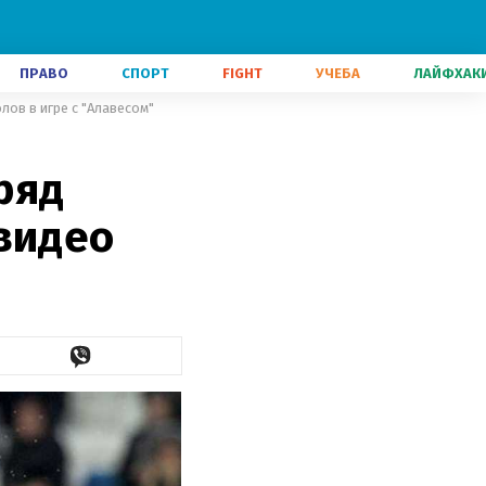
ПРАВО
СПОРТ
FIGHT
УЧЕБА
ЛАЙФХАК
ов в игре с "Алавесом"
ряд
видео