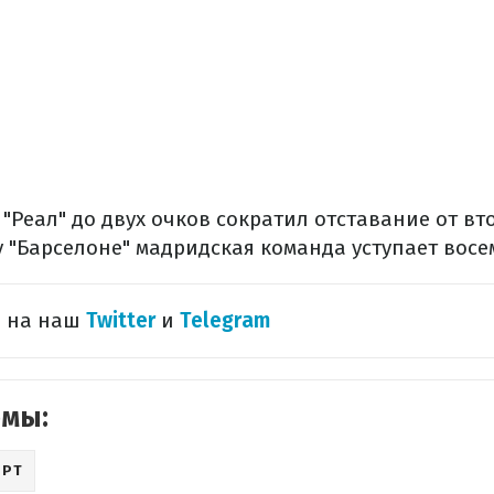
 "Реал" до двух очков сократил отставание от вт
у "Барселоне" мадридская команда уступает вос
 на наш​
Twitter
и
Telegram
емы:
ОРТ