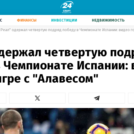
С
ФИНАНСЫ
ИНВЕСТИЦИИ
НЕДВИЖИМОСТЬ
"Реал" одержал четвертую подряд победу в Чемпионате Испании: видео гол
одержал четвертую под
в Чемпионате Испании: 
игре с "Алавесом"