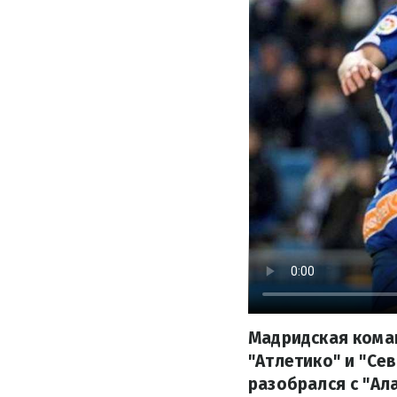
Мадридская кома
"Атлетико" и "Се
разобрался с "Ал