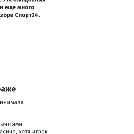
 и еще много
бзоре Спорт24.
раже
ринимала
значными
сича, хотя игрок