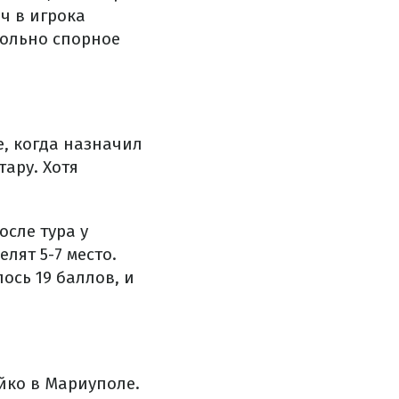
ч в игрока
вольно спорное
е, когда назначил
ару. Хотя
осле тура у
лят 5-7 место.
ось 19 баллов, и
йко в Мариуполе.