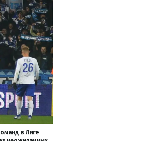
команд в Лиге
без неожиданных