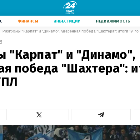
С
ФИНАНСЫ
ИНВЕСТИЦИИ
НЕДВИЖИМОСТЬ
Разгромы "Карпат" и "Динамо", уверенная победа "Шахтера": итоги 19-го
8
 "Карпат" и "Динамо",
я победа "Шахтера": и
УПЛ