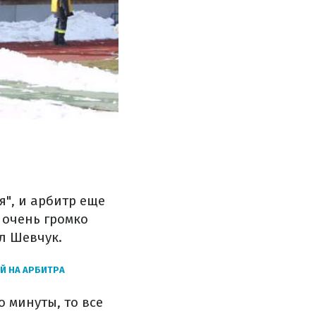
я", и арбитр еще
 очень громко
ал Шевчук.
Й НА АРБИТРА
 минуты, то все