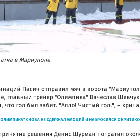
матча в Мариуполе
еннадий Пасич отправил мяч в ворота "Мариупол
е, главный тренер "Олимпика" Вячеслав Шевчук
 что гол был забит. "Алло! Чистый гол!", – крич
"ОЛИМПИКА" СНОВА НЕ СДЕРЖАЛ ЭМОЦИЙ И НАБРОСИЛСЯ С КРИТИКО
 принятие решения Денис Шурман потратил около