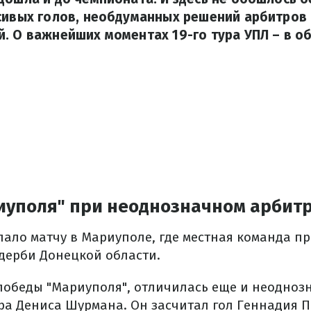
сивых голов, необдуманных решений арбитров
. О важнейших моментах 19-го тура УПЛ – в о
иуполя" при неоднозначном арбит
пало матчу в Мариуполе, где местная команда п
 дерби Донецкой области.
 победы "Мариуполя", отличилась еще и неодно
а Дениса Шурмана. Он засчитал гол Геннадия Па