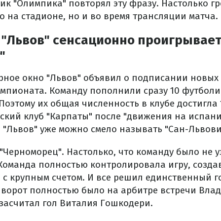
ик "Олимпика" повторял эту фразу. Настолько гр
 на стадионе, но и во время трансляции матча.
 "Львов" сенсационно проигрывае
"
рное окно "Львов" объявил о подписании новых
мпионата. Команду пополнили сразу 10 футболис
Поэтому их общая численность в клубе достигла 
вский клуб "Карпаты" после "движения на испа
о "Львов" уже можно смело называть "Сан-Львови
"Черноморец". Настолько, что команду было не у
 Команда полностью контролировала игру, созда
 с крупным счетом. И все решил единственный го
 ворот полностью было на арбитре встречи Вла
 засчитал гол Виталия Гошкодери.