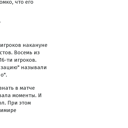
омко, что его
т
 игроков накануне
тов. Восемь из
16-ти игроков.
низацию" называли
о".
знать в матче
вала моменты. И
л. При этом
димире