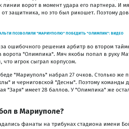
 линии ворот в момент удара его партнера. И мя
 от защитника, но это был рикошет. Поэтому до
АЛЬТИ ПОЗВОЛИЛИ "МАРИУПОЛЮ" ПОБЕДИТЬ "ОЛИМПИК": ВИДЕО
з-за ошибочного решения арбитр во втором тайм
 ворота "Олимпика". Мяч якобы попал в руку Мат
 что игрок сыграл корпусом.
беде "Мариуполь" набрал 27 очков. Столько же п
лы" и черниговской "Десны". Поэтому команды де
ая "Заря" имеет 28 баллов. У "Олимпика" же остал
бол в Мариуполе?
адались фанаты на трибунах стадиона имени Бо