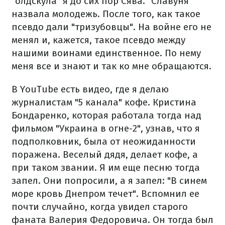
"олдскула" я до сих пор Сява. "Славуня"
назвала молодежь. После того, как такое
псевдо дали "тризубовцы". На войне его не
менял и, кажется, такое псевдо между
нашими воинами единственное. По нему
меня все и знают и так ко мне обращаются.
В YouTube есть видео, где я делаю
журналистам "5 канала" кофе. Кристина
Бондаренко, которая работала тогда над
фильмом "Украина в огне-2", узнав, что я
подполковник, была от неожиданности
поражена. Веселый дядя, делает кофе, а
при таком звании. Я им еще песню тогда
запел. Они попросили, а я запел: "В синем
море кровь Днепром течет". Вспомнил ее
почти случайно, когда увидел старого
фаната Валерия Федоровича. Он тогда был