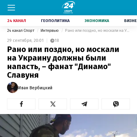
24 КАНАЛ
ГЕОПОЛИТИКА
ЭКОНОМИКА
БИЗНЕ
24 канал Спорт
Интервью
Рано или поздно, но москали на Украину должны были напасть, – фанат "Динамо" Славуня
29 сентября,
20:01
18
Рано или поздно, но москали
на Украину должны были
напасть, – фанат "Динамо"
Славуня
Иван Вербицкий