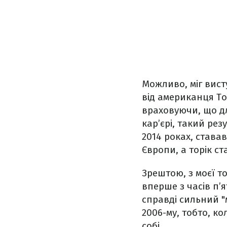
Можливо, міг вист
від американця То
враховуючи, що дл
кар’єрі, такий рез
2014 роках, ставав
Європи, а торік с
Зрештою, з моєї то
вперше з часів п’
справді сильний "
2006-му, тобто, к
собі.