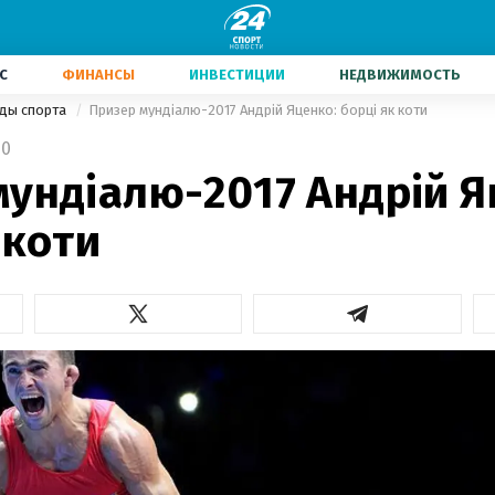
С
ФИНАНСЫ
ИНВЕСТИЦИИ
НЕДВИЖИМОСТЬ
иды спорта
Призер мундіалю-2017 Андрій Яценко: борці як коти
10
мундіалю-2017 Андрій Я
 коти