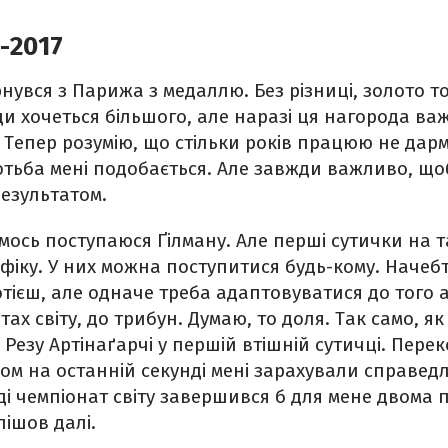
-2017
нувся з Парижа з медаллю. Без різниці, золото то
ди хочеться більшого, але наразі ця нагорода ва
Тепер розумію, що стільки років працюю не дарм
отьба мені подобається. Але завжди важливо, щ
езультатом.
мось поступаюся Ґілману. Але перші сутички на т
іку. У них можна поступитися будь-кому. Начеб
тієш, але одначе треба адаптовуватися до того 
ах світу, до трибун. Думаю, то доля. Так само, як
 Резу Артінаґарчі у першій втішній сутичці. Пере
м на останній секунді мені зарахували справедл
оді чемпіонат світу завершився б для мене двома 
ішов далі.