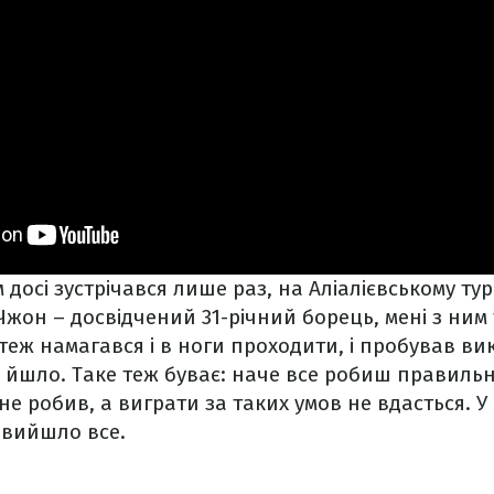
досі зустрічався лише раз, на Аліалієвському турн
Чжон – досвідчений 31-річний борець, мені з ним 
теж намагався і в ноги проходити, і пробував в
 йшло. Таке теж буває: наче все робиш правильно
не робив, а виграти за таких умов не вдасться. У
 вийшло все.