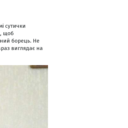
мі сутички
, щоб
ний борець. Не
зараз виглядає на