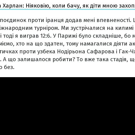
 Харлан: Ніяковію, коли бачу, як діти мною зах
поєдинок проти іранця додав мені впевненості.
іжнародним турніром. Ми зустрічалися на килимі
 і тоді я виграв 12:6. У Парижі було складніше, бо
міємо, хто на що здатен, тому намагалися діяти а
тичках проти узбека Нодірьона Сафарова і Гак-
. А що залишалося робити? То вже така стадія, що
о без.