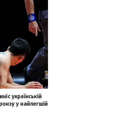
иніс українській
бронзу у найлегшій