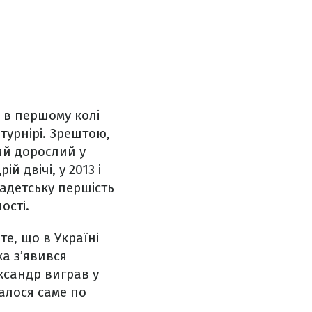
 в першому колі
турнірі. Зрештою,
ий дорослий у
й двічі, у 2013 і
кадетську першість
ості.
те, що в Україні
а з’явився
ксандр виграв у
алося саме по