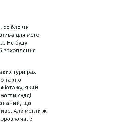
, срібло чи
жлива для мого
а. Не буду
об захоплення
аких турнірах
то гарно
ажіотажу, який
 могли судді
конаний, що
иво. Але могли ж
поразками. З