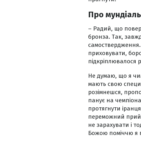
Про мундіаль
– Радий, що повер
бронза. Так, завж
самоствердження. 
приховувати, бор
підкріплювалося р
Не думаю, що я чи
мають свою специф
розімнешся, пропо
панує на чемпіонат
протягнути іранця
переможний прийо
не зарахувати і т
Божою поміччю я п