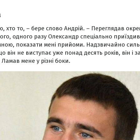
а
, хто то, – бере слово Андрій. – Переглядав окре
того, одного разу Олександр спеціально приїздив
 мною, показати мені прийоми. Надзвичайно силь
о він не виступає уже понад десять років, він і 
 Ламав мене у різні боки.