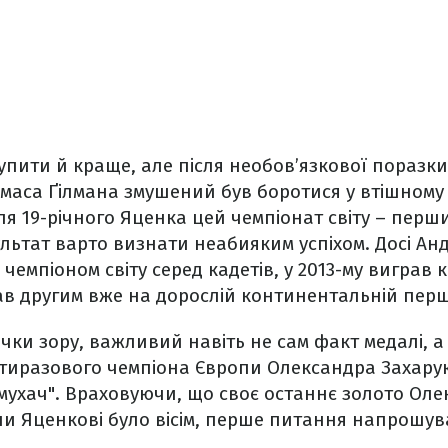
упити й краще, але після необов’язкової поразки
маса Ґілмана змушений був боротися у втішному 
я 19-річного Яценка цей чемпіонат світу – перш
ультат варто визнати неабияким успіхом. Досі Андрі
 чемпіоном світу серед кадетів, у 2013-му виграв 
тав другим вже на дорослій континентальній перш
чки зору, важливий навіть не сам факт медалі, а 
ятиразового чемпіона Європи Олександра Захарук
мухач". Враховуючи, що своє останнє золото Оле
оли Яценкові було вісім, перше питання напрошув