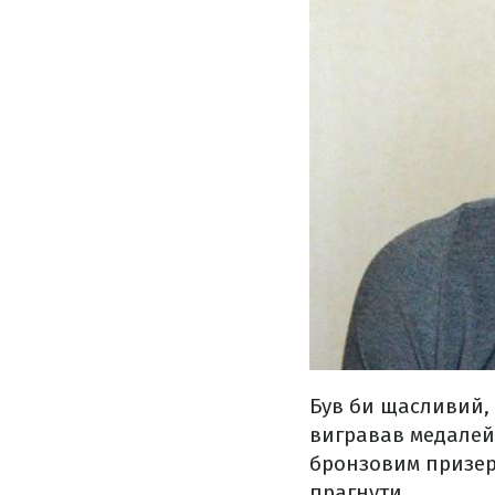
Був би щасливий, я
вигравав медалей 
бронзовим призером
прагнути.