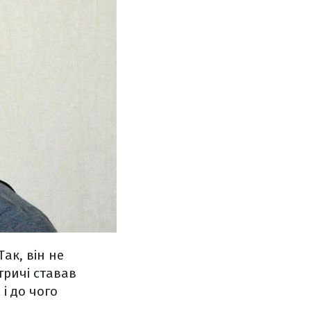
ак, він не
тричі ставав
і до чого