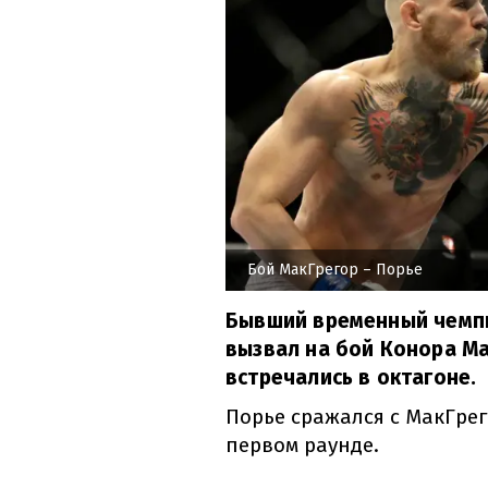
Бой МакГрегор – Порье
Бывший временный чемпи
вызвал на бой Конора Ма
встречались в октагоне.
Порье сражался с МакГрег
первом раунде.