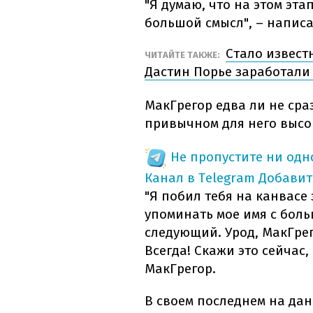
"Я думаю, что на этом эт
большой смысл", – написа
Стало извест
ЧИТАЙТЕ ТАКЖЕ:
Дастин Порье заработали 
МакГрегор едва ли не сра
привычном для него высо
Не пропустите ни од
Канал в Telegram
Добавит
"Я побил тебя на канвасе 
упоминать мое имя с бол
следующий. Урод, МакГрего
Всегда! Скажи это сейчас,
МакГрегор.
В своем последнем на да