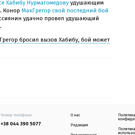
се Хабибу Нурмагомедову
удушающим
е. Конор
МакГрегор свой последний бой
оссиянин удачно провел удушающий
.
регор бросил вызов Хабибу, бой может
Номер телефона:
О нас
Политик
конфиде
+38 044 390 5077
Редакция
Политик
использ
Редакционная