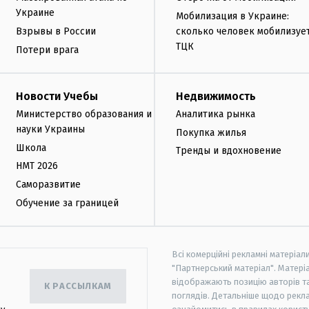
Украине
Мобилизация в Украине:
Взрывы в России
сколько человек мобилизуе
ТЦК
Потери врага
Новости Учебы
Недвижимость
Министерство образования и
Аналитика рынка
науки Украины
Покупка жилья
Школа
Тренды и вдохновение
НМТ 2026
Саморазвитие
Обучение за границей
Всі комерційні рекламні матеріал
"Партнерський матеріал". Матеріа
відображають позицію авторів та 
К РАССЫЛКАМ
поглядів. Детальніше щодо рекл