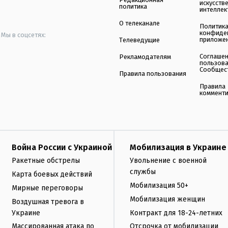
искусств
политика
интеллек
О телеканале
Политик
конфиде
Мы в соцсетях:
приложе
Телеведущие
Соглаше
Рекламодателям
пользов
Сообщес
Правила пользования
Правила
коммент
Война России с Украиной
Мобилизация в Украине
Ракетные обстрелы
Увольнение с военной
службы
Карта боевых действий
Мобилизация 50+
Мирные переговоры
Мобилизация женщин
Воздушная тревога в
Украине
Контракт для 18-24-летних
Массированная атака по
Отсрочка от мобилизации