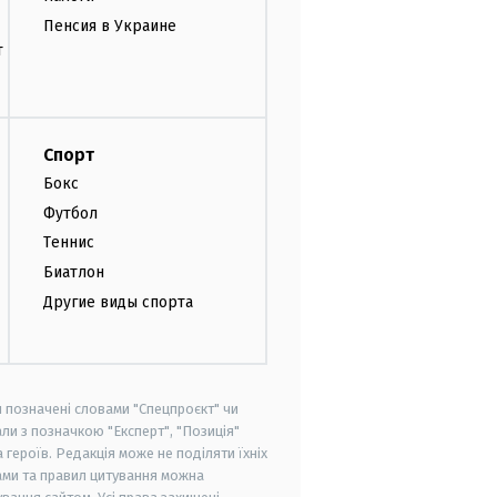
Пенсия в Украине
т
Спорт
Бокс
Футбол
Теннис
Биатлон
Другие виды спорта
и позначені словами "Спецпроєкт" чи
ли з позначкою "Експерт", "Позиція"
героїв. Редакція може не поділяти їхніх
ами та правил цитування можна