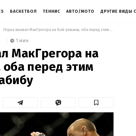
ES
БАСКЕТБОЛ
ТЕННИС
АВТО/МОТО
ДРУГИЕ ВИДЫ 
 Порье вызвал МакГрегора на бой-реванш, оба перед этим проиграли Хабибу 
1 мин
л МакГрегора на
 оба перед этим
абибу