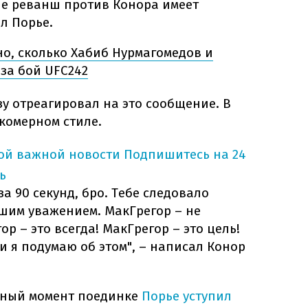
апе реванш против Конора имеет
л Порье.
но, сколько Хабиб Нурмагомедов и
за бой UFC242
зу отреагировал на это сообщение. В
комерном стиле.
ной важной новости
Подпишитесь на 24
ь
за 90 секунд, бро. Тебе следовало
ьшим уважением. МакГрегор – не
р – это всегда! МакГрегор – это цель!
 и я подумаю об этом", – написал Конор
нный момент поединке
Порье уступил