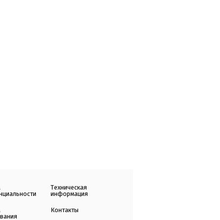
а
Техническая
нциальности
информация
а
Контакты
ования