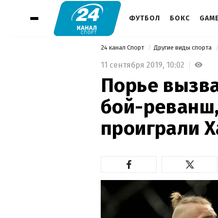
ФУТБОЛ
БОКС
GAM
24 канал Спорт
Другие виды спорта
11 сентября 2019,
10:02
Порье вызва
бой-реванш,
проиграли Х