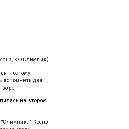
сенз, 37 (Олимпик)
сь, поэтому
ь вспомнить два
 ворот.
епилась на втором
 "Олимпика" Ксенз