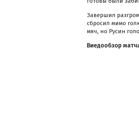
готовы были заби
Завершил разгром 
сбросил мимо гол
мяч, но Русин гол
Виедообзор матча