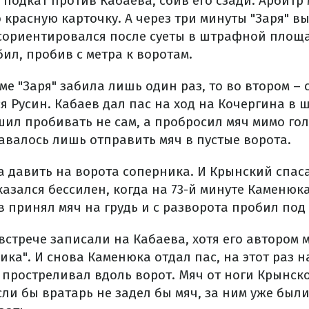
подкат против Кабаева, сбив его сзади. Арбитр 
о красную карточку. А через три минуты "Заря" в
ориентировался после суеты в штрафной площа
бил, пробив с метра к воротам.
ме "Заря" забила лишь один раз, то во втором – 
я Русин. Кабаев дал пас на ход на Кочергина в
ил пробивать не сам, а пробросил мяч мимо гол
валось лишь отправить мяч в пустые ворота.
а давить на ворота соперника. И Крынский спас
оказался бессилен, когда на 73-й минуте Каменюк
 принял мяч на грудь и с разворота пробил под
встрече записали на Кабаева, хотя его автором 
ка". И снова Каменюка отдал пас, на этот раз на
а простреливал вдоль ворот. Мяч от ноги Крынско
ли бы вратарь не задел бы мяч, за ним уже были