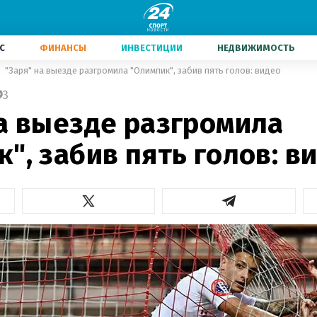
С
ФИНАНСЫ
ИНВЕСТИЦИИ
НЕДВИЖИМОСТЬ
"Заря" на выезде разгромила "Олимпик", забив пять голов: видео
3
на выезде разгромила
", забив пять голов: в