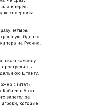
матча сразу
ышла вперед.
дке соперника.
сразу четыре.
 штрафную. Однако
кипера на Русина.
ал свою команду
а прострелил в
 дальнюю штангу.
можно считать
 Кабаева. А тот
го залетел за
 игроки, которые