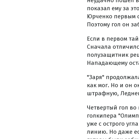
неудачно пошел в 
показал ему за эт
Юрченко первым с
Поэтому гол он за
Если в первом тай
Сначала отличилс
полузащитник реш
Нападающему оста
"Заря" продолжал
как мог. Но и он 
штрафную, Леднев
Четвертый гол во 
голкипера "Олимпи
уже с острого угл
линию. Но даже ес