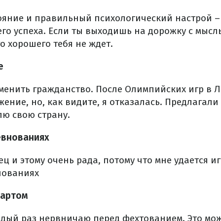
ояние и правильный психологический настрой –
го успеха. Если ты выходишь на дорожку с мыс
о хорошего тебя не ждет.
е
менить гражданство. После Олимпийских игр в 
ение, но, как видите, я отказалась. Предлагали 
лю свою страну.
евнованиях
ц и этому очень рада, потому что мне удается иг
нованиях
тартом
аждый раз нервничаю перед фехтованием. Это мо