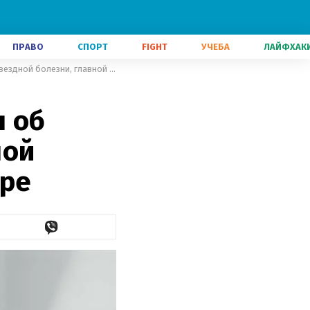
ПРАВО
СПОРТ
FIGHT
УЧЕБА
ЛАЙФХАК
Олимпийская чемпионка Харлан об изменении гражданства, звездной болезни, главной мечте в карьере
 об
ной
ере