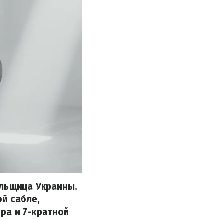
альщица Украины.
й сабле,
ра и 7-кратной