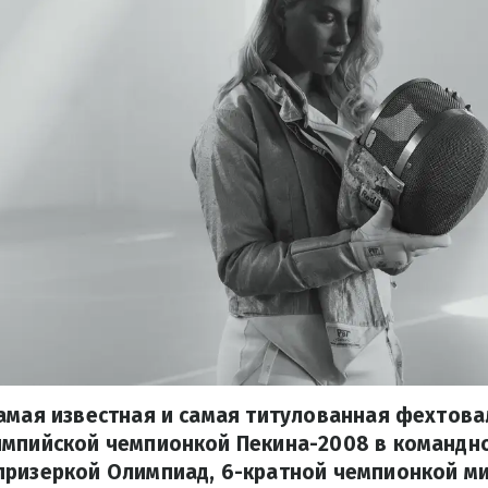
амая известная и самая титулованная фехтов
импийской чемпионкой Пекина-2008 в командно
призеркой Олимпиад, 6-кратной чемпионкой ми