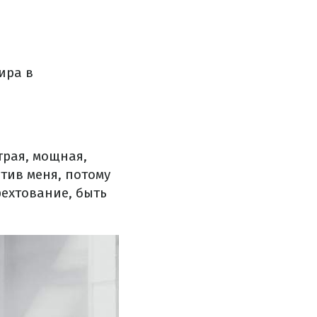
ира в
трая, мощная,
отив меня, потому
ехтование, быть