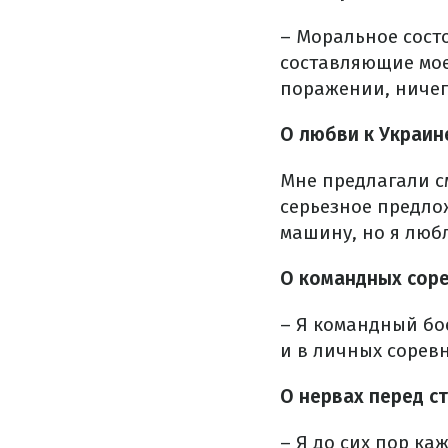
– Моральное сост
составляющие мое
поражении, ничег
О любви к Украин
Мне предлагали с
серьезное предлож
машину, но я люб
О командных сор
– Я командный бое
и в личных сорев
О нервах перед с
– Я до сих пор к