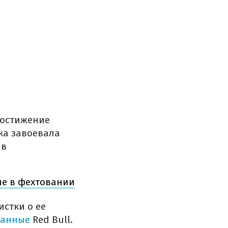
 достижение
нка завоевала
 в
ие в фехтовании
истки о ее
ранные
Red Bull.