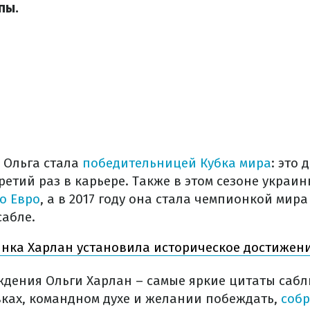
пы.
а Ольга стала
победительницей Кубка мира
: это
ретий раз в карьере. Также в этом сезоне украи
о Евро
, а в 2017 году она стала чемпионкой мира
абле.
нка Харлан установила историческое достижен
ждения Ольги Харлан – самые яркие цитаты сабл
вках, командном духе и желании побеждать,
соб