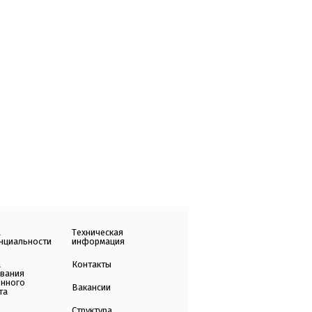
а
Техническая
нциальности
информация
а
Контакты
ования
енного
Вакансии
та
Структура