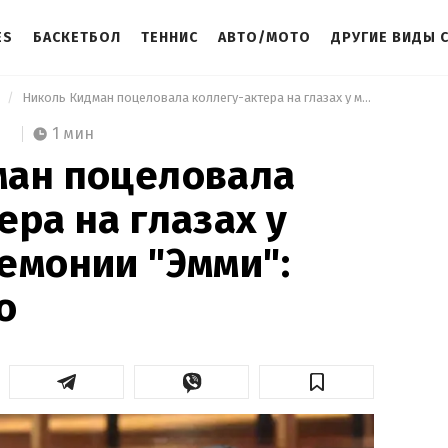
ES
БАСКЕТБОЛ
ТЕННИС
АВТО/МОТО
ДРУГИЕ ВИДЫ 
а
 Николь Кидман поцеловала коллегу-актера на глазах у мужа на церемонии "Эмми": фото и видео 
1 мин
ман поцеловала
ера на глазах у
емонии "Эмми":
о