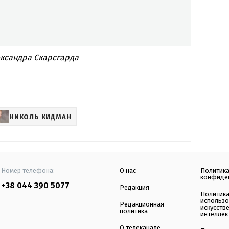
ксандра Скарсгарда
НИКОЛЬ КИДМАН
Номер телефона:
О нас
Политик
конфиде
+38 044 390 5077
Редакция
Политик
использ
Редакционная
искусств
политика
интеллек
О телеканале