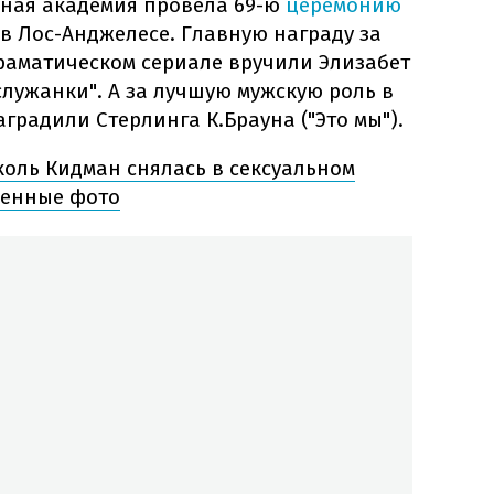
ная академия провела 69-ю
церемонию
r в Лос-Анджелесе. Главную награду за
раматическом сериале вручили Элизабет
 служанки". А за лучшую мужскую роль в
градили Стерлинга К.Брауна ("Это мы").
коль Кидман снялась в сексуальном
венные фото