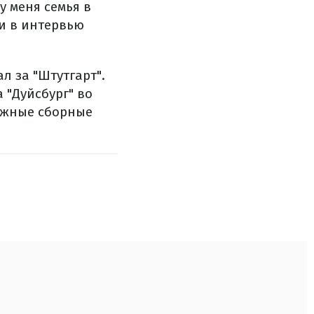
у меня семья в
щи в интервью
л за "Штутгарт".
 "Дуйсбург" во
дежные сборные