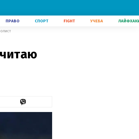
ПРАВО
СПОРТ
FIGHT
УЧЕБА
ЛАЙФХАК
болист
считаю