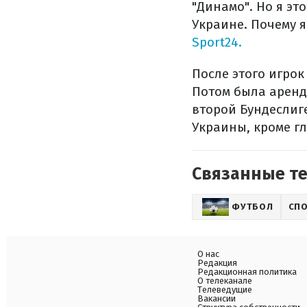
"Динамо". Но я это
Украине. Почему я
Sport24.
После этого игрок
Потом была аренда
второй Бундеслиг
Украины, кроме г
Связанные т
ФУТБОЛ
СП
О нас
Редакция
Редакционная политика
О телеканале
Телеведущие
Вакансии