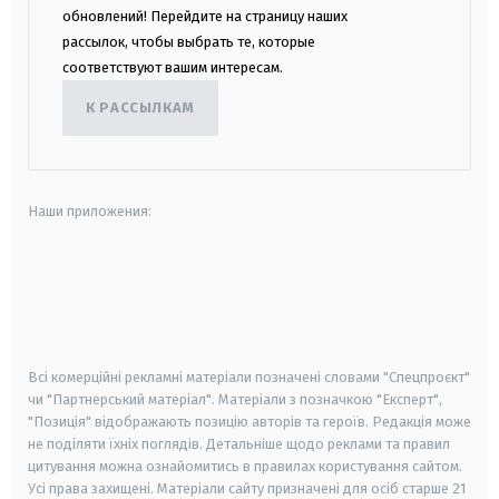
обновлений! Перейдите на страницу наших
рассылок, чтобы выбрать те, которые
соответствуют вашим интересам.
К РАССЫЛКАМ
Наши приложения:
android
apple
smart tv
samsung smart tv
Всі комерційні рекламні матеріали позначені словами "Спецпроєкт"
чи "Партнерський матеріал". Матеріали з позначкою "Експерт",
"Позиція" відображають позицію авторів та героїв. Редакція може
не поділяти їхніх поглядів. Детальніше щодо реклами та правил
цитування можна ознайомитись в правилах користування сайтом.
Усі права захищені.
Матеріали сайту призначені для осіб старше
21