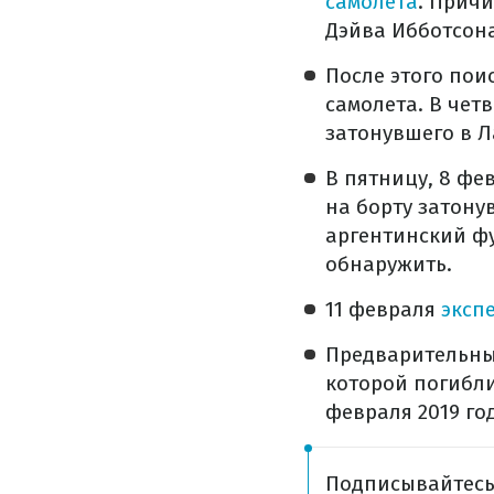
самолета
. Прич
Дэйва Ибботсона
После этого пои
самолета. В четв
затонувшего в 
В пятницу, 8 фе
на борту затону
аргентинский фу
обнаружить.
11 февраля
экспе
Предварительны
которой погибли
февраля 2019 го
Подписывайтес