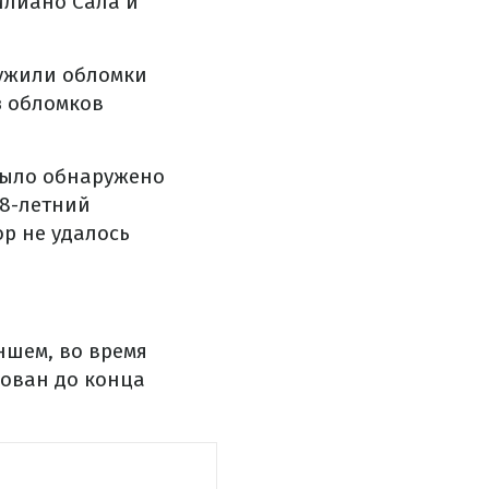
илиано Сала и
ружили обломки
з обломков
 было обнаружено
28-летний
ор не удалось
ншем, во время
кован до конца