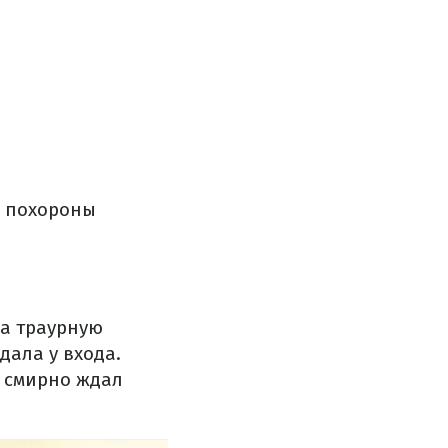
а похороны
а траурную
дала у входа.
а смирно ждал