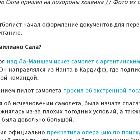
о Сала пришел на похороны хозяина // Фото из 
тболист начал оформление документов для пере
итанию.
Эмилиано Сала?
ря
над Ла-Маншем исчез самолет с аргентински
 Он направлялся из Нанта в Кардифф, где подп
ной командой.
ением пилот самолета
просил об экстренной пос
 об исчезновении самолета, была начата спаса
жнялась из-за плохих погодных условий, а также 
в была довольно большой.
ция официально
прекратила операцию по поиск