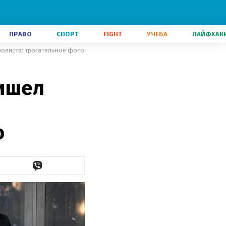
ПРАВО
СПОРТ
FIGHT
УЧЕБА
ЛАЙФХАК
олиста: трогательное фото
ришел
о