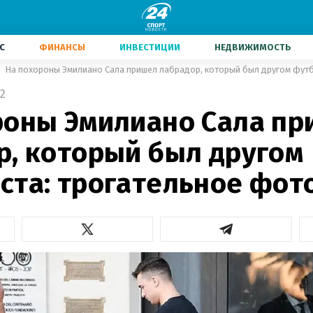
С
ФИНАНСЫ
ИНВЕСТИЦИИ
НЕДВИЖИМОСТЬ
На похороны Эмилиано Сала пришел лабрадор, который был другом футб
2
роны Эмилиано Сала п
р, который был другом
ста: трогательное фот