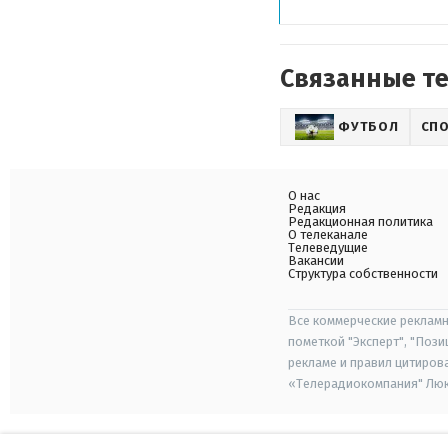
Связанные т
ФУТБОЛ
СП
О нас
Редакция
Редакционная политика
О телеканале
Телеведущие
Вакансии
Структура собственности
Все коммерческие рекламн
пометкой "Эксперт", "Поз
рекламе и правил цитиров
«Телерадиокомпания" Люкс