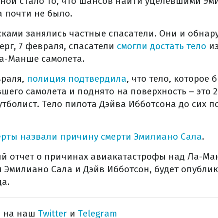
иной стало то, что шансов найти уцелевшими Эм
 почти не было.
сками занялись частные спасатели. Они и обна
ерг, 7 февраля, спасатели
смогли достать тело
и
Ла-Манше самолета.
враля,
полиция подтвердила
, что тело, которое
вшего самолета и поднято на поверхность – это 
тболист. Тело пилота Дэйва Ибботсона до сих п
рты назвали причину смерти Эмилиано Сала
.
й отчет о причинах авиакатастрофы над Ла-Ма
 Эмилиано Сала и Дэйв Ибботсон, будет опубли
да.
ь на наш
Twitter
и
Telegram