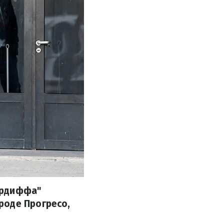
ардиффа"
роде Прогресо,