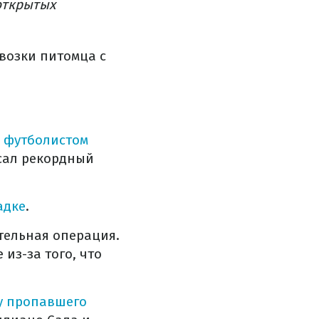
открытых
возки питомца с
м футболистом
исал рекордный
адке
.
тельная операция.
из-за того, что
у пропавшего