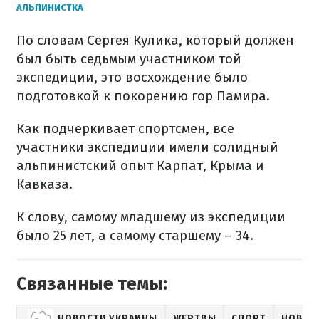
АЛЬПИНИСТКА
По словам Сергея Кулика, который должен
был быть седьмым участником той
экспедиции, это восхождение было
подготовкой к покорению гор Памира.
Как подчеркивает спортсмен, все
участники экспедиции имели солидный
альпинистский опыт Карпат, Крыма и
Кавказа.
К слову, самому младшему из экспедиции
было 25 лет, а самому старшему – 34.
Связанные темы:
НОВОСТИ УКРАИНЫ
ЖЕРТВЫ
СПОРТ
НОВОС