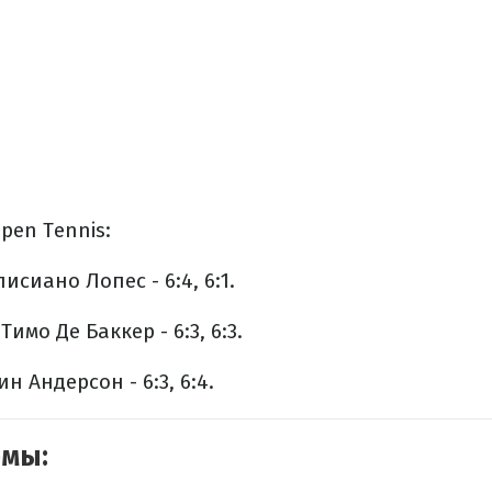
pen Tennis:
сиано Лопес - 6:4, 6:1.
имо Де Баккер - 6:3, 6:3.
н Андерсон - 6:3, 6:4.
емы: