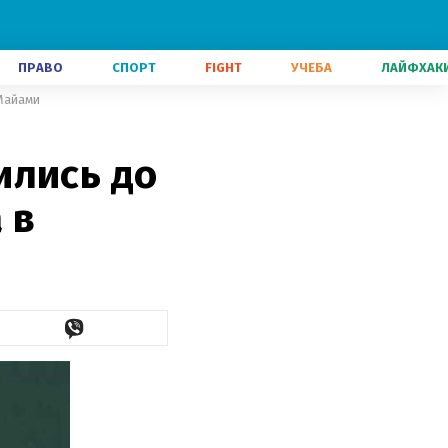
ПРАВО
СПОРТ
FIGHT
УЧЕБА
ЛАЙФХАК
 Майами
ились до
 в