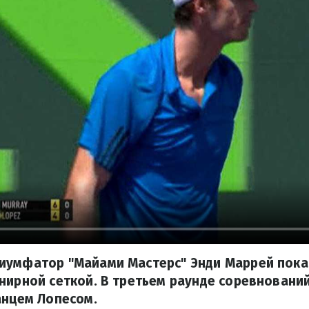
иумфатор "Майами Мастерс" Энди Маррей пока
нирной сеткой. В третьем раунде соревновани
анцем Лопесом.