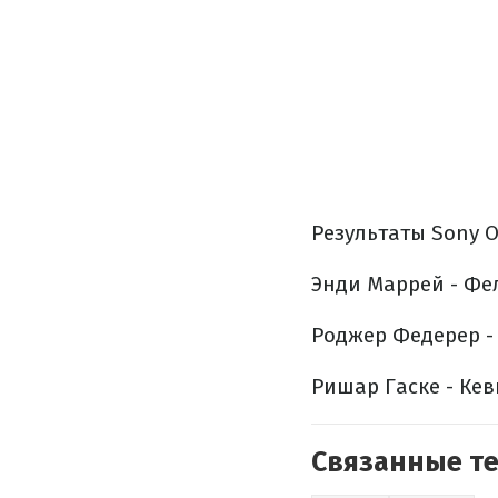
Результаты Sony O
Энди Маррей - Фели
Роджер Федерер - Т
Ришар Гаске - Кеви
Связанные т