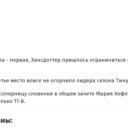
ла - первая, Хансдоттер пришлось ограничиться
ье место вовсе не огорчило лидера сезона Тину
оперницу словенки в общем зачете Мария Хоф
ько 11-й.
емы: