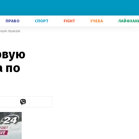
ПРАВО
СПОРТ
FIGHT
УЧЕБА
ЛАЙФХАК
рным лыжам
рвую
а по