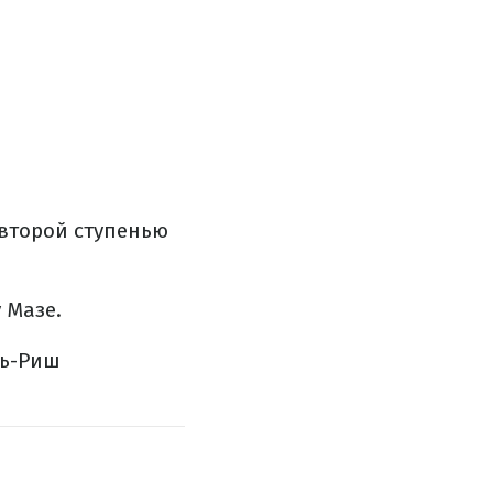
 второй ступенью
 Мазе.
ль-Риш