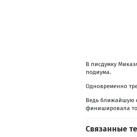
В писдумку Микаэ
подиума.
Одновременно трет
Ведь ближайшую с
финишировала тол
Связанные т