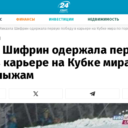
С
ФИНАНСЫ
ИНВЕСТИЦИИ
НЕДВИЖИМОСТЬ
Микаэла Шифрин одержала первую победу в карьере на Кубке мира по го
1
 Шифрин одержала пе
 карьере на Кубке мир
лыжам