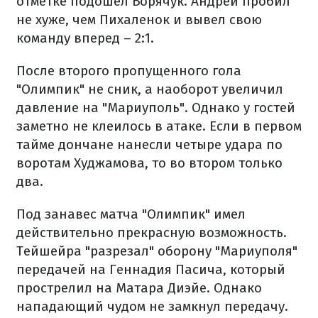
отметке подошел Борячук. Андрей пробил
не хуже, чем Пихаленок и вывел свою
команду вперед – 2:1.
После второго пропущенного гола
"Олимпик" не сник, а наоборот увеличил
давление на "Мариуполь". Однако у гостей
заметно не клеилось в атаке. Если в первом
тайме дончане нанесли четыре удара по
воротам Худжамова, то во втором только
два.
Под занавес матча "Олимпик" имел
действительно прекрасную возможность.
Тейшейра "разрезал" оборону "Мариуполя"
передачей на Геннадия Пасича, который
прострелил на Матара Диэйе. Однако
нападающий чудом не замкнул передачу.