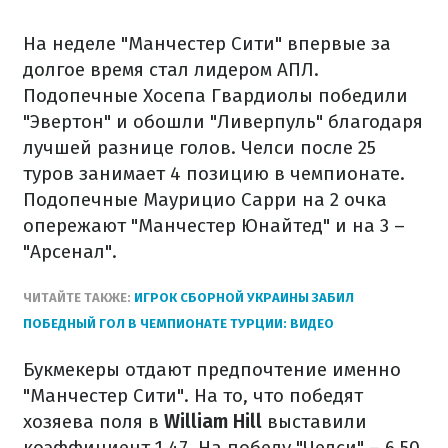
На неделе "Манчестер Сити" впервые за
долгое время стал лидером АПЛ.
Подопечные Хосепа Гвардиолы победили
"Эвертон" и обошли "Ливерпуль" благодаря
лучшей разнице голов. Челси после 25
туров занимает 4 позицию в чемпионате.
Подопечные Маурицио Сарри на 2 очка
опережают "Манчестер Юнайтед" и на 3 –
"Арсенал".
ЧИТАЙТЕ ТАКЖЕ:
ИГРОК СБОРНОЙ УКРАИНЫ ЗАБИЛ
ПОБЕДНЫЙ ГОЛ В ЧЕМПИОНАТЕ ТУРЦИИ: ВИДЕО
Букмекеры отдают предпочтение именно
"Манчестер Сити". На то, что победят
хозяева поля в
William Hill
выставили
коэффициент 1,47. На победу "Челси" – 6,50.