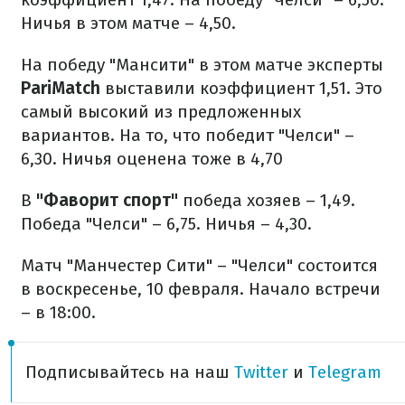
Ничья в этом матче – 4,50.
На победу "Мансити" в этом матче эксперты
PariMatch
выставили коэффициент 1,51. Это
самый высокий из предложенных
вариантов. На то, что победит "Челси" –
6,30. Ничья оценена тоже в 4,70
В
"Фаворит спорт"
победа хозяев – 1,49.
Победа "Челси" – 6,75. Ничья – 4,30.
Матч "Манчестер Сити" – "Челси" состоится
в воскресенье, 10 февраля. Начало встречи
– в 18:00.
Подписывайтесь на наш
Twitter
и
Telegram