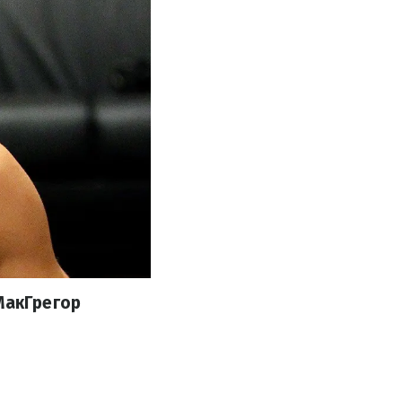
МакГрегор