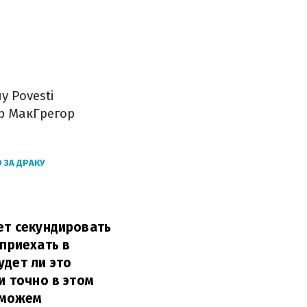
 Povesti
р МакГрегор
ЗА ДРАКУ
чет секундировать
 приехать в
удет ли это
и точно в этом
е можем