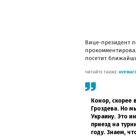
Вице-президент л
прокомментировал
посетит ближайши
ЧИТАЙТЕ ТАКЖЕ:
НУРМАГ
Конор, скорее 
Гроздева. Но м
Украину. Это и
приезд на турн
году. Знаем, ч