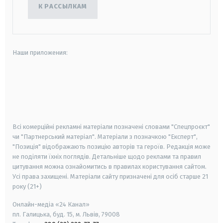
К РАССЫЛКАМ
Наши приложения:
android
apple
smart tv
samsung smart tv
Всі комерційні рекламні матеріали позначені словами "Спецпроєкт"
чи "Партнерський матеріал". Матеріали з позначкою "Експерт",
"Позиція" відображають позицію авторів та героїв. Редакція може
не поділяти їхніх поглядів. Детальніше щодо реклами та правил
цитування можна ознайомитись в правилах користування сайтом.
Усі права захищені.
Матеріали сайту призначені для осіб старше
21
року (21+)
Онлайн-медіа «24 Канал»
пл. Галицька, буд. 15, м. Львів, 79008