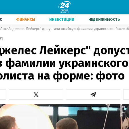
С
ФИНАНСЫ
ИНВЕСТИЦИИ
НЕДВИЖИМОСТЬ
"Лос-Анджелес Лейкерс" допустили ошибку в фамилии украинского баскет
1
джелес Лейкерс" допус
в фамилии украинского
олиста на форме: фото