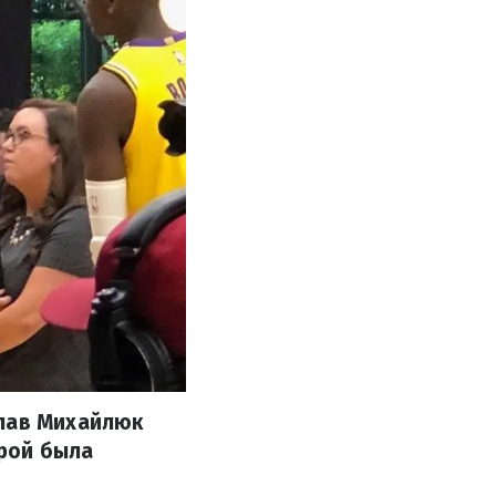
слав Михайлюк
рой была