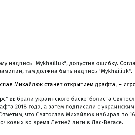
му надпись "Mykhailluk", допустив ошибку. Согл
амилии, там должна быть надпись "Mykhailiuk".
слав Михайлюк станет открытием драфта, – игро
рс" выбрали украинского баскетболиста Святос
афта 2018 года, а затем подписали с украинским
Отметим, что Святослав Михайлюк набирал по 16
очковых во время Летней лиги в Лас-Вегасе.