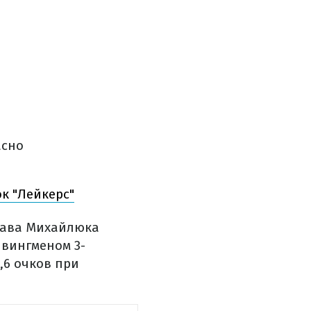
асно
к "Лейкерс"
лава Михайлюка
 вингменом 3-
,6 очков при