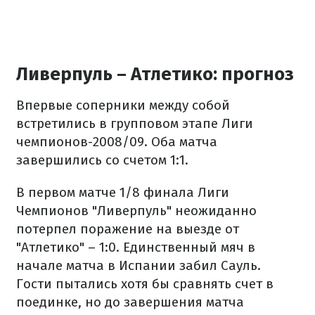
Ливерпуль – Атлетико: прогноз
Впервые соперники между собой
встретились в групповом этапе Лиги
чемпионов-2008/09. Оба матча
завершились со счетом 1:1.
В первом матче 1/8 финала Лиги
Чемпионов "Ливерпуль" неожиданно
потерпел поражение на выезде от
"Атлетико" – 1:0. Единственный мяч в
начале матча в Испании забил Сауль.
Гости пытались хотя бы сравнять счет в
поединке, но до завершения матча