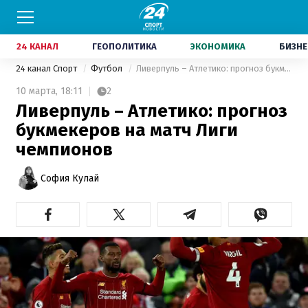
24 КАНАЛ
ГЕОПОЛИТИКА
ЭКОНОМИКА
БИЗНЕ
24 канал Спорт
Футбол
Ливерпуль – Атлетико: прогноз букмекеров на матч Лиги чемпионов
10 марта,
18:11
2
Ливерпуль – Атлетико: прогноз
букмекеров на матч Лиги
чемпионов
София Кулай