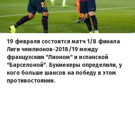
19 февраля состоится матч 1/8 финала
Лиги чемпионов-2018/19 между
французским "Лионом" и испанской
"Барселоной". Букмекеры определили, у
кого больше шансов на победу в этом
противостоянии.