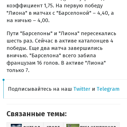
коэффициент 1,75. На первую победу
"Лиона" в матчах с "Барселоной" – 4,40, а
на ничью – 4,00.
Пути "Барселоны" и "Лиона" пересекались
шесть раз. Сейчас в активе каталонцев 4
победы. Еще два матча завершились
вничью. "Барселона" всего забила
французам 16 голов. В активе "Лиона"
только 7.
Подписывайтесь на наш
Twitter
и
Telegram
Связанные темы: