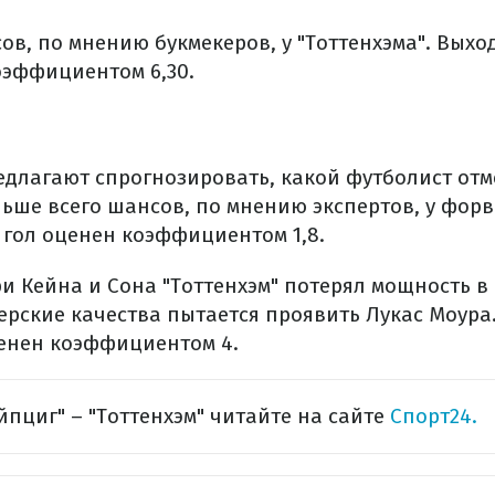
в, по мнению букмекеров, у "Тоттенхэма". Выхо
эффициентом 6,30.
редлагают спрогнозировать, какой футболист от
льше всего шансов, по мнению экспертов, у фор
 гол оценен коэффициентом 1,8.
ри Кейна и Сона "Тоттенхэм" потерял мощность в
ерские качества пытается проявить Лукас Моура
енен коэффициентом 4.
йпциг" – "Тоттенхэм" читайте на сайте
Спорт24.