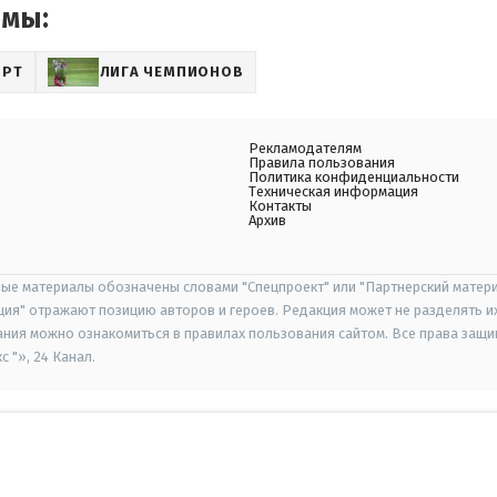
емы:
ОРТ
ЛИГА ЧЕМПИОНОВ
Рекламодателям
Правила пользования
Политика конфиденциальности
Техническая информация
Контакты
Архив
ые материалы обозначены словами "Спецпроект" или "Партнерский матери
иция" отражают позицию авторов и героев. Редакция может не разделять и
ания можно ознакомиться в правилах пользования сайтом. Все права защ
 "», 24 Канал.