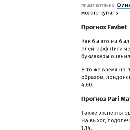
Фина
ПРИМЕЧАТЕЛЬНО
можно купить
Прогноз Favbet
Как бы это ни был
плей-офф Лиги че
букмекеры оценил
В то же время на
образом, лондонс
4,60.
Прогноз Pari Ma
Также эксперты о
На выход подопе
1,14.