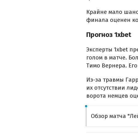
Крайне мало шансо
финала оценен ко
Прогноз 1xbet
Эксперты 1xbet п
голом в матче. Бо
Тимо Вернера. Его
Из-за травмы Гар
их отсутствии лид
ворота немцев оц
Обзор матча "Ле