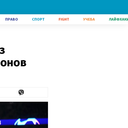
ПРАВО
СПОРТ
FIGHT
УЧЕБА
ЛАЙФХАК
з
ионов