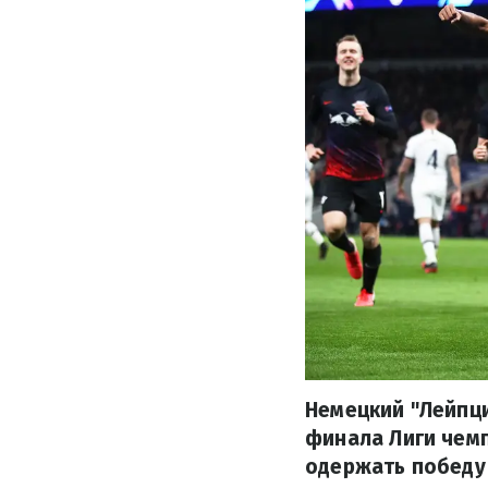
Немецкий "Лейпци
финала Лиги чем
одержать победу 