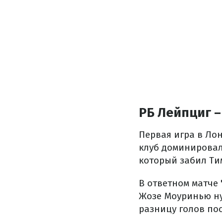
РБ Лейпциг –
Первая игра в Ло
клуб доминировал
который забил Ти
В ответном матче 
Жозе Моуринью ну
разницу голов по