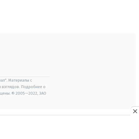
ал". Материалы с
х взглядов. Подробнее о
ищены. © 2005—2022, ЗАО