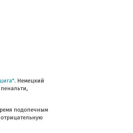
цига".
Немецкий
 пенальти,
 время подопечным
ь отрицательную