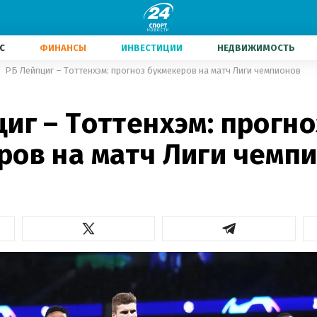
С
ФИНАНСЫ
ИНВЕСТИЦИИ
НЕДВИЖИМОСТЬ
РБ Лейпциг – Тоттенхэм: прогноз букмекеров на матч Лиги чемпионов
иг – Тоттенхэм: прогно
ров на матч Лиги чемп