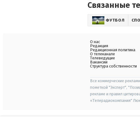
Связанные т
ФУТБОЛ
СП
О нас
Редакция
Редакционная политика
О телеканале
Телеведущие
Вакансии
Структура собственности
Все коммерческие рекламн
пометкой "Эксперт", "Поз
рекламе и правил цитиров
«Телерадиокомпания" Люкс