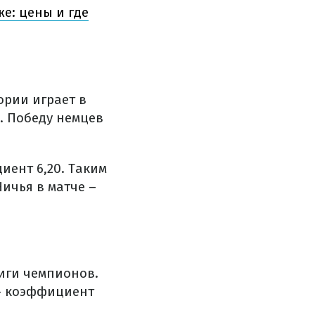
е: цены и где
ории играет в
. Победу немцев
иент 6,20. Таким
ичья в матче –
иги чемпионов.
– коэффициент