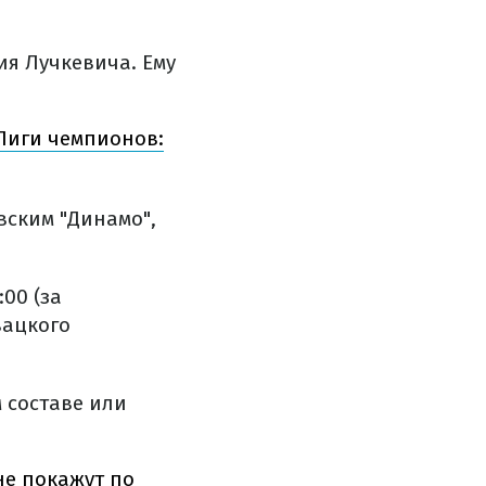
ия Лучкевича. Ему
 Лиги чемпионов:
вским "Динамо",
00 (за
вацкого
м составе или
не покажут по