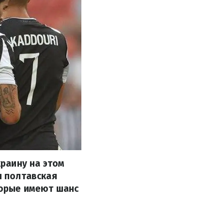
краину на этом
и полтавская
оторые имеют шанс