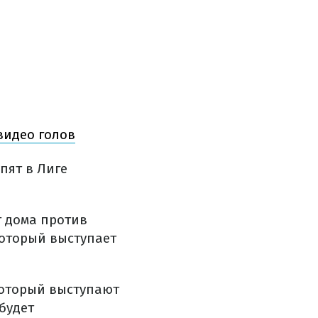
видео голов
пят в Лиге
т дома против
 который выступает
который выступают
будет