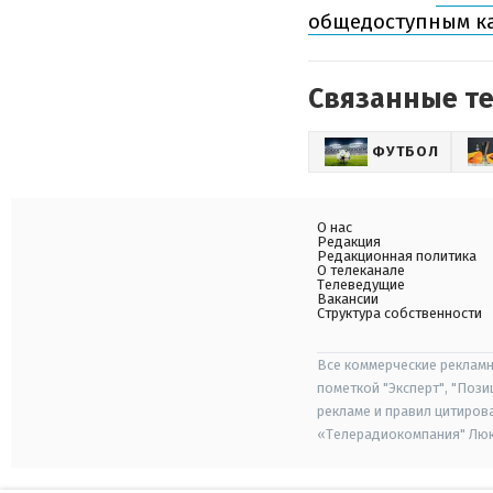
общедоступным к
Связанные т
ФУТБОЛ
О нас
Редакция
Редакционная политика
О телеканале
Телеведущие
Вакансии
Структура собственности
Все коммерческие рекламн
пометкой "Эксперт", "Поз
рекламе и правил цитиров
«Телерадиокомпания" Люкс