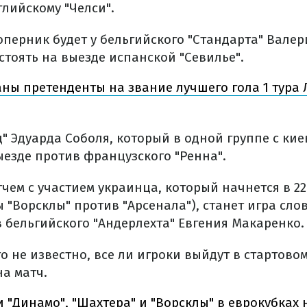
лийскому "Челси".
перник будет у бельгийского "Стандарта" Валер
стоять на выезде испанской "Севилье".
ны претенденты на звание лучшего гола 1 тура
 Эдуарда Соболя, который в одной группе с кие
ыезде против французского "Ренна".
ем с участием украинца, который начнется в 22:
"Ворсклы" против "Арсенала"), станет игра сло
 бельгийского "Андерлехта" Евгения Макаренко.
то не известно, все ли игроки выйдут в стартово
на матч.
 "Динамо", "Шахтера" и "Ворсклы" в еврокубках 