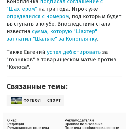
Коноплянка
подписал соглашение с
"Шахтером"
на три года. Игрок уже
определился с номером
, под которым будет
выступать в клубе. Впоследствии стала
известна
сумма, которую "Шахтер"
заплатил "Шальке" за Коноплянку
.
Также Евгений
успел дебютировать
за
"горняков" в товарищеском матче против
"Колоса".
Связанные темы:
ФУТБОЛ
СПОРТ
О нас
Рекламодателям
Редакция
Правила пользования
Редакционная политика
Политика конфиденциальности