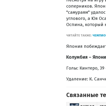
соперников. Япон
"самураям" удалос
углового, а Юя Ос
Оспина, который 
ЧИТАЙТЕ ТАКЖЕ:
ЧЕМПИОН
Япония побеждает
Колумбия – Япония
Голы: Кинтеро, 39 
Удаление: К. Санче
Связанные т