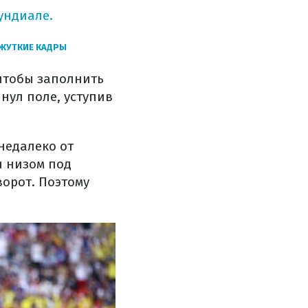
ундиале.
 ЖУТКИЕ КАДРЫ
 чтобы заполнить
нул поле, уступив
недалеко от
л низом под
ворот. Поэтому