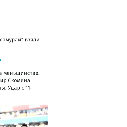
"самураи" взяли
А
в меньшинстве.
мир Скомина
. Удар с 11-