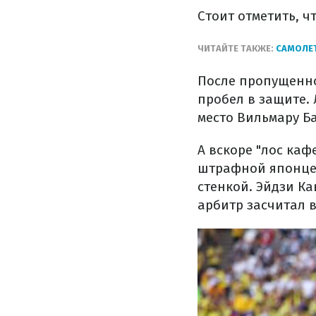
Стоит отметить, ч
ЧИТАЙТЕ ТАКЖЕ:
САМОЛЕТ
После пропущенно
пробел в защите. 
место Вильмару Б
А вскоре "лос каф
штрафной японцев
стенкой. Эйдзи Ка
арбитр засчитал в