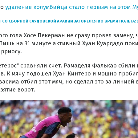
то
удаление колумбийца стало первым на этом М
 СО СБОРНОЙ САУДОВСКОЙ АРАВИИ ЗАГОРЕЛСЯ ВО ВРЕМЯ ПОЛЕТА:
го гола Хосе Пекерман не сразу провел замену,
Лишь на 31 минуте активный Хуан Куардадо поки
арриосу.
етерос" сравняли счет. Рамаделя Фалькао сбили 
. К мячу подошел Хуан Кинтеро и мощно проби
васима отбил этот мяч, но сделал это за линией 
зятие ворот.