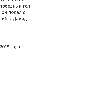
 победный гол
 он подал с
ошибся Давид
018 года.