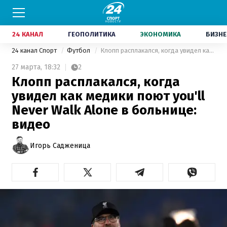
24 КАНАЛ
ГЕОПОЛИТИКА
ЭКОНОМИКА
БИЗНЕ
24 канал Спорт
Футбол
Клопп расплакался, когда увидел как медики поют you'll Never Walk Alone в больнице: видео
27 марта,
18:32
2
Клопп расплакался, когда
увидел как медики поют you'll
Never Walk Alone в больнице:
видео
Игорь Садженица