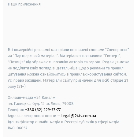
Наши приложения:
android
apple
smart tv
samsung smart tv
Всі комерційні рекламні матеріали позначені словами "Спецпроєкт"
чи "Партнерський матеріал". Матеріали з позначкою "Експерт",
"Позиція" відображають позицію авторів та героїв. Редакція може
не поділяти їхніх поглядів. Детальніше щодо реклами та правил
цитування можна ознайомитись в правилах користування сайтом.
Усі права захищені.
Матеріали сайту призначені для осіб старше
21
року (21+)
Онлайн-медіа «24 Канал»
пл. Галицька, буд. 15, м. Львів, 79008
Телефон
+380 (32) 229-77-77
Адреса електронної пошти —
legal@24tv.com.ua
Ідентифікатор онлайн-медіа в Реєстрі суб'єктів у сфері медіа —
R40-06057