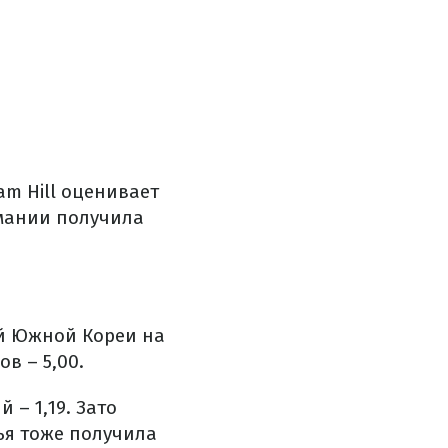
am Hill оценивает
рмании получила
ой Южной Кореи на
в – 5,00.
– 1,19. Зато
ья тоже получила