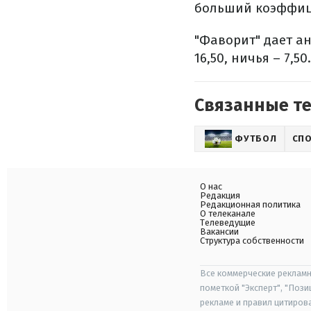
больший коэффици
"Фаворит" дает а
16,50, ничья – 7,50.
Связанные т
ФУТБОЛ
СП
О нас
Редакция
Редакционная политика
О телеканале
Телеведущие
Вакансии
Структура собственности
Все коммерческие рекламн
пометкой "Эксперт", "Поз
рекламе и правил цитиров