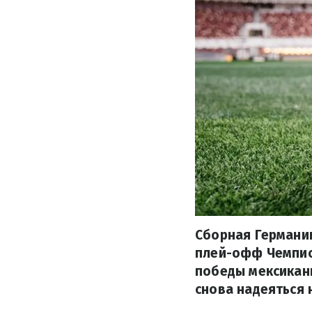
Сборная Германии
плей-офф Чемпион
победы мексиканц
снова надеяться 