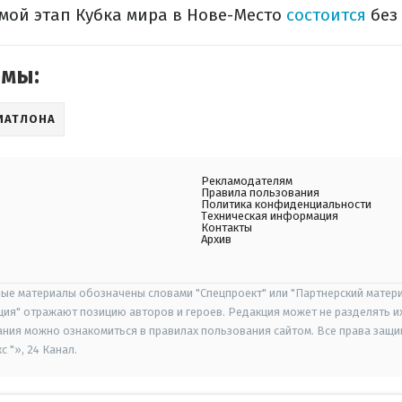
ьмой этап Кубка мира в Нове-Место
состоится
без 
емы:
ИАТЛОНА
Рекламодателям
Правила пользования
Политика конфиденциальности
Техническая информация
Контакты
Архив
ые материалы обозначены словами "Спецпроект" или "Партнерский матери
иция" отражают позицию авторов и героев. Редакция может не разделять и
ания можно ознакомиться в правилах пользования сайтом. Все права защ
 "», 24 Канал.