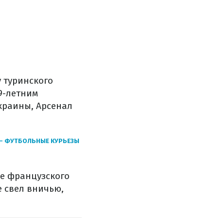
 туринского
9-летним
краины, Арсенал
 – ФУТБОЛЬНЫЕ КУРЬЕЗЫ
ве французского
е свел вничью,