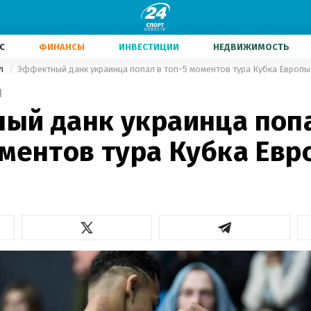
С
ФИНАНСЫ
ИНВЕСТИЦИИ
НЕДВИЖИМОСТЬ
ол
Эффектный данк украинца попал в топ-5 моментов тура Кубка Европы
1
ый данк украинца поп
ментов тура Кубка Евр