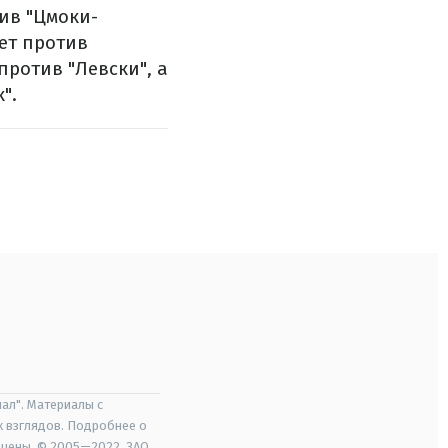
тив "Цмоки-
ет против
против "Левски", а
".
ал". Материалы с
х взглядов. Подробнее о
ищены. © 2005—2022, ЗАО