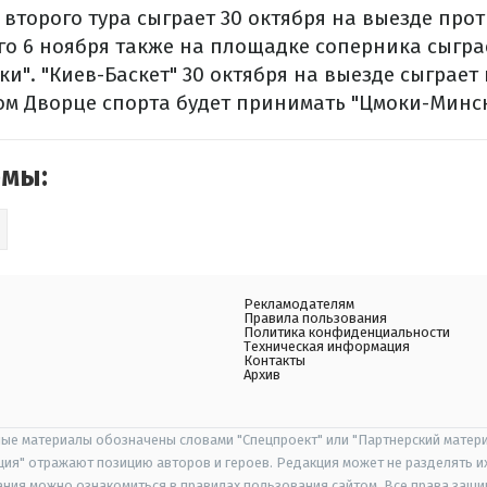
 второго тура сыграет 30 октября на выезде про
его 6 ноября также на площадке соперника сыгра
ки". "Киев-Баскет" 30 октября на выезде сыграет 
ком Дворце спорта будет принимать "Цмоки-Минск
емы:
Рекламодателям
Правила пользования
Политика конфиденциальности
Техническая информация
Контакты
Архив
ые материалы обозначены словами "Спецпроект" или "Партнерский матери
иция" отражают позицию авторов и героев. Редакция может не разделять и
ания можно ознакомиться в правилах пользования сайтом. Все права защ