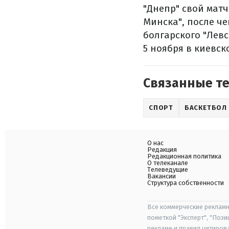
"Днепр" свой матч
Минска", после ч
болгарского "Левс
5 ноября в киевс
Связанные т
СПОРТ
БАСКЕТБОЛ
О нас
Редакция
Редакционная политика
О телеканале
Телеведущие
Вакансии
Структура собственности
Все коммерческие рекламн
пометкой "Эксперт", "Поз
рекламе и правил цитиров