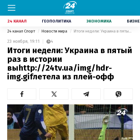
24 КАНАЛ
ГЕОПОЛИТИКА
ЭКОНОМИКА
БИЗНЕ
24 канал Спорт
Новости мира
Итоги недели: Украина в пятый раз в истории выhttp://24tv.ua/img/hdr-img.gifлетела из плей-офф
23 ноября,
19:11
4
Итоги недели: Украина в пятый
раз в истории
выhttp://24tv.ua/img/hdr-
img.gifлетела из плей-офф