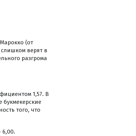
 Марокко (от
 слишком верят в
ельного разгрома
ициентом 1,57. В
е букмекерские
ость того, что
 6,00.