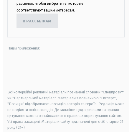
рассылок, чтобы выбрать те, которые
соответствуют вашим интересам.
К РАССЫЛКАМ
Наши приложения:
android
apple
smart tv
samsung smart tv
Всі комерційні рекламні матеріали позначені словами "Спецпроєкт"
чи "Партнерський матеріал". Матеріали з позначкою "Експерт",
"Позиція" відображають позицію авторів та героїв. Редакція може
не поділяти їхніх поглядів. Детальніше щодо реклами та правил
цитування можна ознайомитись в правилах користування сайтом.
Усі права захищені.
Матеріали сайту призначені для осіб старше
21
року (21+)