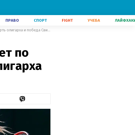
ПРАВО
СПОРТ
FIGHT
УЧЕБА
ЛАЙФХАК
Главные новости 5 июля: Комитет по Лозовому, загадочная смерть олигарха и победа Свитолиной
ет по
лигарха