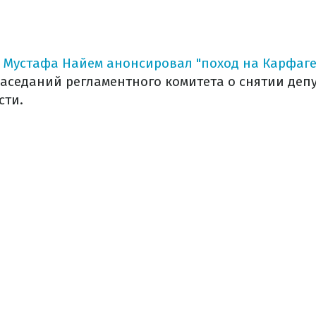
п
Мустафа Найем
анонсировал "поход на Карфаг
заседаний регламентного комитета о снятии деп
сти.