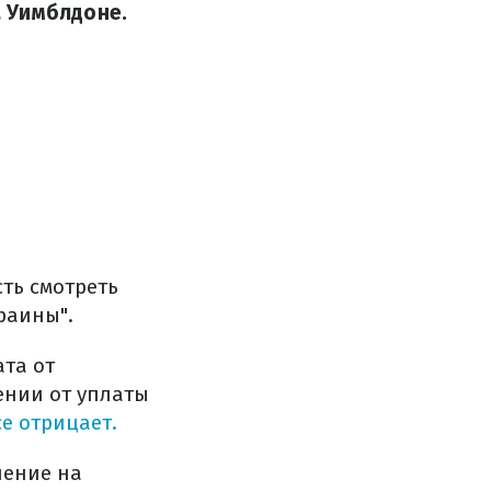
 Уимблдоне.
ть смотреть
раины".
ата от
ении от уплаты
е отрицает.
ление на