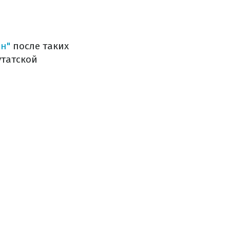
ен
"
после таких
утатской