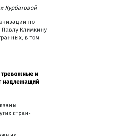
ки Курбатовой
ганизации по
 Павлу Климкину
ранных, в том
о тревожные и
ет надлежащий
бязаны
угих стран-
нужных