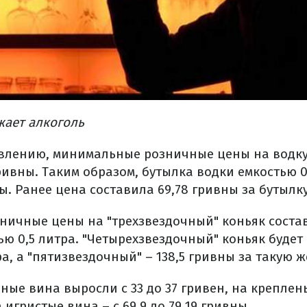
жает алкоголь
овлению, минимальные розничные цены на водк
гривны. Таким образом, бутылка водки емкостью 0
ны. Ранее цена составила 69,78 гривны за бутылку
ичные цены на "трехзвездочный" коньяк состав
ью 0,5 литра. "Четырехзвездочный" коньяк будет 
ра, а "пятизвездочный" – 138,5 гривны за такую ж
ные вина выросли с 33 до 37 гривен, на креплен
на игристые вина – с 69,9 до 79,19 гривны.