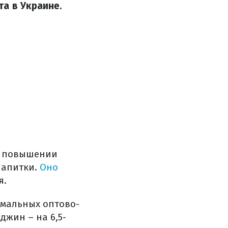
а в Украине.
о повышении
напитки.
Оно
я.
имальных оптово-
джин – на 6,5-