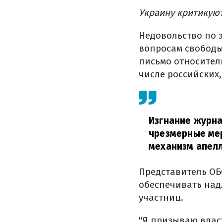
Украину критикую
Недовольство по э
вопросам свободы
письмо относител
числе российских
Изгнание журна
чрезмерные мер
механизм апел
Представитель ОБ
обеспечивать над
участниц.
"Я призываю влас