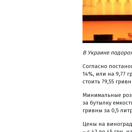
В Украине подоро
Согласно постан
14%, или на 9,77 
стоить 79,55 грив
Минимальные розн
за бутылку емкост
гривны за 0,5 лит
Цены на виноград
– с 42 до 45 грн, 