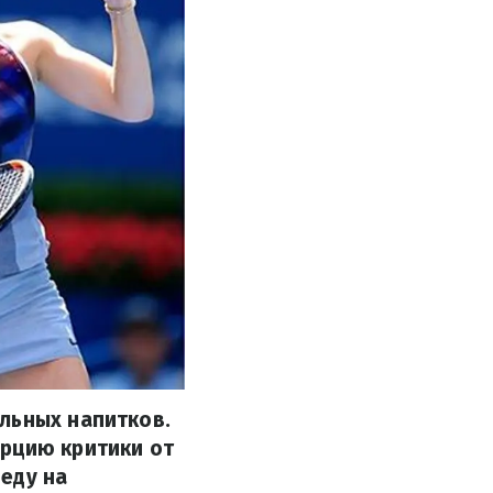
льных напитков.
орцию критики от
еду на