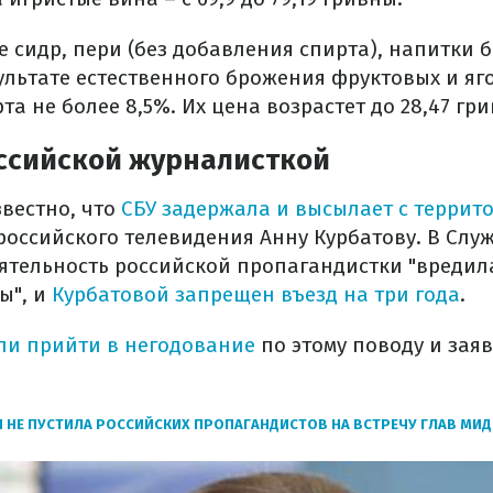
 сидр, пери (без добавления спирта), напитки 
ультате естественного брожения фруктовых и яг
а не более 8,5%. Их цена возрастет до 28,47 гр
оссийской журналисткой
звестно, что
СБУ задержала и высылает с террит
российского телевидения Анну Курбатову. В Слу
еятельность российской пропагандистки "вреди
ы", и
Курбатовой запрещен въезд на три года
.
ели прийти в негодование
по этому поводу и заяв
 НЕ ПУСТИЛА РОССИЙСКИХ ПРОПАГАНДИСТОВ НА ВСТРЕЧУ ГЛАВ МИД 