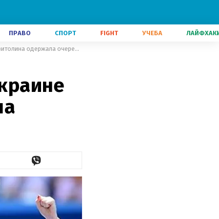
ПРАВО
СПОРТ
FIGHT
УЧЕБА
ЛАЙФХАК
Главные новости 31 августа: в Украине подорожает алкоголь, Свитолина одержала очередную победу
Украине
на