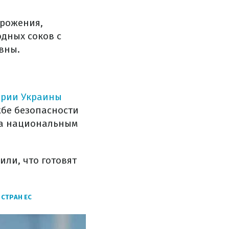
брожения,
одных соков с
ивны.
ории Украины
жбе безопасности
ла национальным
или, что готовят
СТРАН ЕС