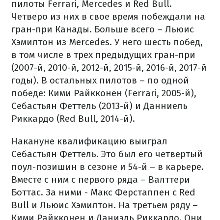
пилоты Ferrari, Mercedes и Red Bull.
Четверо из них в свое время побеждали на
гран-при Канады. Больше всего – Льюис
Хэмилтон из Mercedes. У него шесть побед,
в том числе в трех предыдущих гран-при
(2007-й, 2010-й, 2012-й, 2015-й, 2016-й, 2017-й
годы). В остальных пилотов – по одной
победе: Кими Райкконен (Ferrari, 2005-й),
Себастьян Феттель (2013-й) и Данниель
Риккардо (Red Bull, 2014-й).
Накануне квалификацию выиграл
Себастьян Феттель. Это был его четвертый
поул-позишин в сезоне и 54-й
–
в карьере.
Вместе с ним с первого ряда
–
Валттери
Боттас. За ними - Макс Ферстаппен с Red
Bull и Льюис Хэмилтон. На третьем ряду
–
Кими Райкконен и Даниэль Риккардо. Они