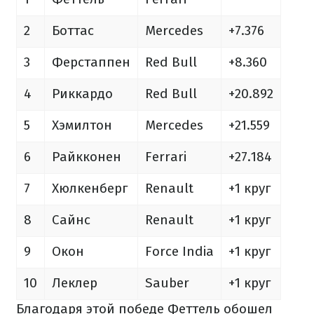
2
Боттас
Mercedes
+7.376
3
Ферстаппен
Red Bull
+8.360
4
Риккардо
Red Bull
+20.892
5
Хэмилтон
Mercedes
+21.559
6
Райкконен
Ferrari
+27.184
7
Хюлкенберг
Renault
+1 круг
8
Сайнс
Renault
+1 круг
9
Окон
Force India
+1 круг
10
Леклер
Sauber
+1 круг
Благодаря этой победе Феттель обошел