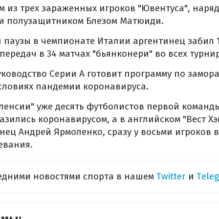
м из трех зараженных игроков "Ювентуса", наря
 и полузащитником Блезом Матюиди.
паузы в чемпионате Италии аргентинец забил 13
передач в 34 матчах "бьянконери" во всех турнир
уководство Серии А готовит программу по замо
словиях пандемии коронавируса.
ленсии" уже десять футболистов первой команды,
азились коронавирусом, а в английском "Вест Хэ
нец Андрей Ярмоленко, сразу у восьми игроков
евания.
ледними новостями спорта в нашем
Twitter
и
Tele