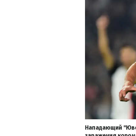
Нападающий "Юве
заражения корон