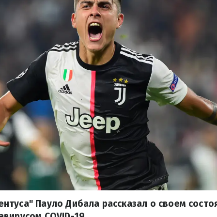
нтуса" Пауло Дибала рассказал о своем состо
авирусом COVID-19.