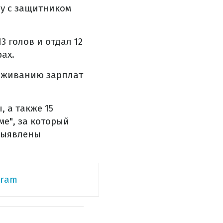
ду с защитником
 голов и отдал 12
ах.
раживанию зарплат
 а также 15
ме", за который
 выявлены
gram