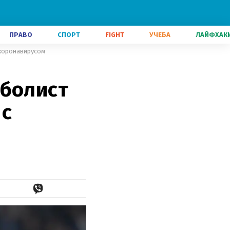
ПРАВО
СПОРТ
FIGHT
УЧЕБА
ЛАЙФХАК
 коронавирусом
тболист
 с