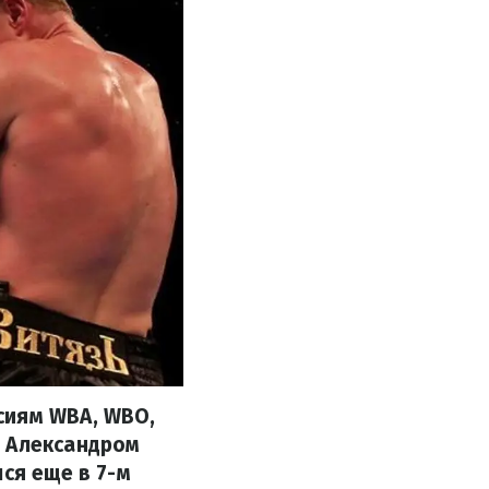
сиям WBA, WBO,
м Александром
ся еще в 7-м