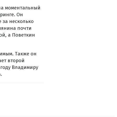
 на моментальный
 ринге. Он
е за несколько
иянина почти
ой, а Поветкин
имым. Также он
ает второй
 году Владимиру
.