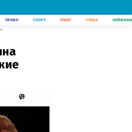
ПРАВО
СПОРТ
FIGHT
УЧЕБА
ЛАЙФХАК
лы
ина
кие