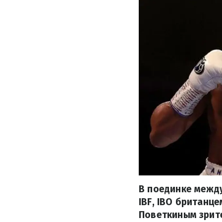
В поединке межд
IBF, IBO британц
Поветкиным зрите