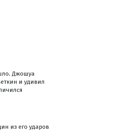
ошло. Джошуа
веткин и удивил
тличился
дин из его ударов