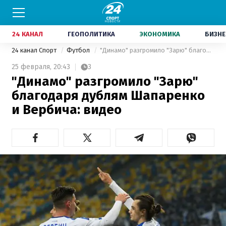
24 КАНАЛ
ГЕОПОЛИТИКА
ЭКОНОМИКА
БИЗНЕ
24 канал Спорт
Футбол
"Динамо" разгромило "Зарю" благодаря дублям Шапаренко и Вербича: видео
25 февраля,
20:43
3
"Динамо" разгромило "Зарю"
благодаря дублям Шапаренко
и Вербича: видео