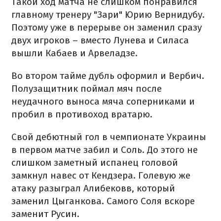
Такой ход матча не слишком понравился
главному тренеру "Зари" Юрию Вернидубу.
Поэтому уже в перерыве он заменил сразу
двух игроков – вместо Лунева и Силаса
вышли Кабаев и Арвеладзе.
Во втором тайме дубль оформил и Вербич.
Полузащитник поймал мяч после
неудачного выноса мяча соперниками и
пробил в противоход вратарю.
Свой дебютный гол в чемпионате Украины
в первом матче забил и Соль. До этого не
слишком заметный испанец головой
замкнул навес от Кендзера. Голевую же
атаку разыграл Алибековв, который
заменил Цыганкова. Самого Соля вскоре
заменит Русин.