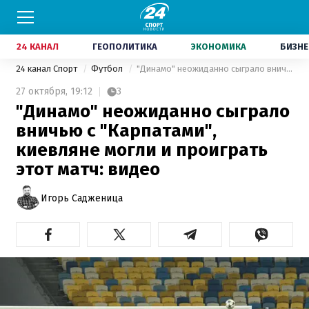
24 КАНАЛ
ГЕОПОЛИТИКА
ЭКОНОМИКА
БИЗНЕ
24 канал Спорт
Футбол
"Динамо" неожиданно сыграло вничью с "Карпатами", киевляне могли и проиграть этот матч: видео
27 октября,
19:12
3
"Динамо" неожиданно сыграло
вничью с "Карпатами",
киевляне могли и проиграть
этот матч: видео
Игорь Садженица