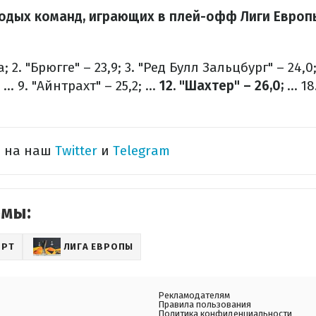
одых команд, играющих в плей-офф Лиги Европ
а;
2. "Брюгге" – 23,9;
3. "Ред Булл Зальцбург" – 24,0
...
9. "Айнтрахт" – 25,2;
...
12. "Шахтер" – 26,0;
...
18
ь на наш
Twitter
и
Telegram
емы:
ОРТ
ЛИГА ЕВРОПЫ
Рекламодателям
Правила пользования
Политика конфиденциальности