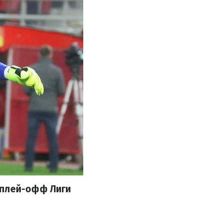
 плей-офф Лиги