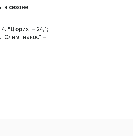
ы в сезоне
;
4. "Цюрих" – 24,1;
. "Олимпиакос" –