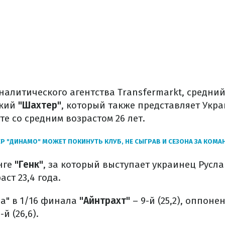
алитического агентства Transfermarkt, средний
цкий
"Шахтер"
, который также представляет Укра
те со средним возрастом 26 лет.
Р "ДИНАМО" МОЖЕТ ПОКИНУТЬ КЛУБ, НЕ СЫГРАВ И СЕЗОНА ЗА КОМА
нге
"Генк"
, за который выступает украинец Русл
ст 23,4 года.
а" в 1/16 финала
"Айнтрахт"
– 9-й (25,2), оппоне
-й (26,6).