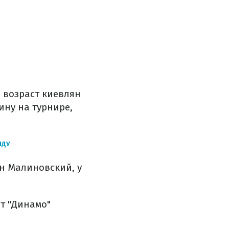
 возраст киевлян
ину на турнире,
НДУ
ан Малиновский, у
нт "Динамо"