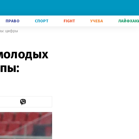
ПРАВО
СПОРТ
FIGHT
УЧЕБА
ЛАЙФХАК
пы: цифры
 молодых
пы: