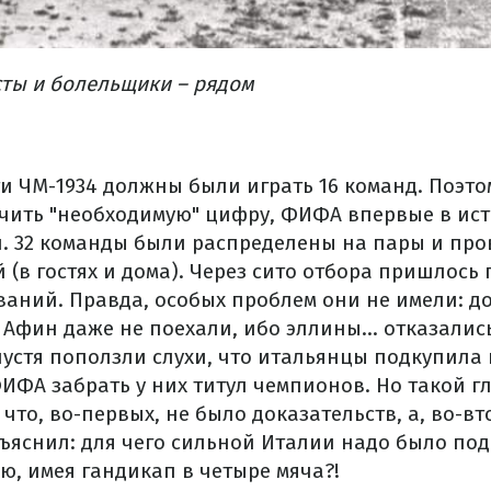
сты и болельщики – рядом
и ЧМ-1934 должны были играть 16 команд. Поэто
учить "необходимую" цифру, ФИФА впервые в ис
. 32 команды были распределены на пары и про
 (в гостях и дома). Через сито отбора пришлось
ваний. Правда, особых проблем они не имели: д
о Афин даже не поехали, ибо эллины... отказали
пустя поползли слухи, что итальянцы подкупила 
ИФА забрать у них титул чемпионов. Но такой г
 что, во-первых, не было доказательств, а, во-вт
бъяснил: для чего сильной Италии надо было по
ю, имея гандикап в четыре мяча?!