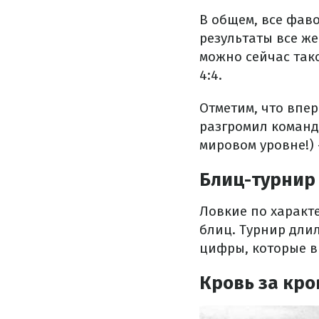
В общем, все фав
результаты все ж
можно сейчас тако
4:4.
Отметим, что впе
разгромил команд
мировом уровне!) – 
Блиц-турнир
Ловкие по характ
блиц. Турнир дли
цифры, которые в
Кровь за кро