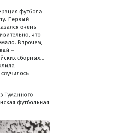
ерация футбола
лу. Первый
казался очень
ивительно, что
емало. Впрочем,
вай –
йских сборных...
волила
 случилось
из Туманного
анская футбольная