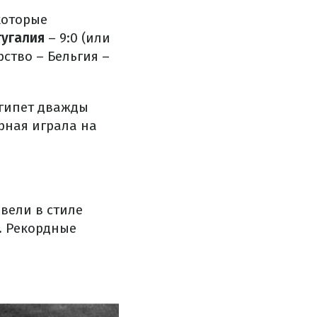
которые
тугалия
– 9:0 (или
ство – Бельгия –
Египет дважды
рная играла на
вели в стиле
. Рекордные