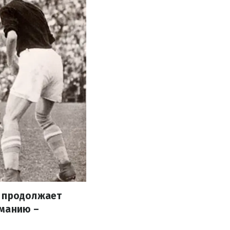
а продолжает
иманию –