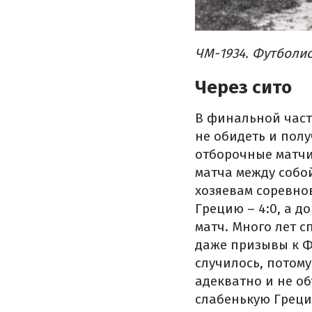
ЧМ-1934. Футболи
Через сито
В финальной част
не обидеть и пол
отборочные матчи
матча между собой
хозяевам соревно
Грецию – 4:0, а д
матч. Много лет с
даже призывы к Ф
случилось, потому
адекватно и не о
слабенькую Греци