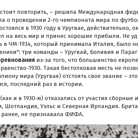
стоит повторить, – решила Международная фед
ла о проведении 2-го чемпионата мира по футбо
остоялся в 1930 году в Уругвае, действительно, о
л на весь мир и принес хорошие прибыли.
Не уд
 в ЧМ-1934, который принимала Италия, было н
вники": три команды – Уругвай, Боливия и Параг
оревнования
из-за того, что большинство европе
рвенство-1930. Такая бестолковая месть не поз
иону мира (Уругвая) отстоять свое звание – это
ся, последний раз в истории.
 (как и в 1930-м) отказались от участия сборные 
я, Шотландия, Уэльс и Северная Ирландия. Брит
и ранее, не признавала ФИФА.