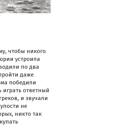
му, чтобы никого
тории устроила
водили по два
 пройти даже
ома победили
сь играть ответный
греков, и звучали
лупости не
орых, никто так
дкупать