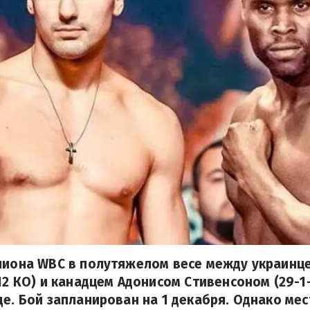
мпиона WBC в полутяжелом весе между украинц
12 КО) и канадцем Адонисом Стивенсоном (29-1-
де. Бой запланирован на 1 декабря. Однако ме