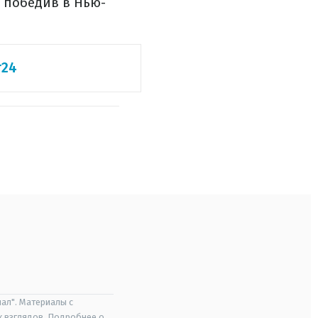
, победив в Нью-
т24
ал". Материалы с
х взглядов. Подробнее о