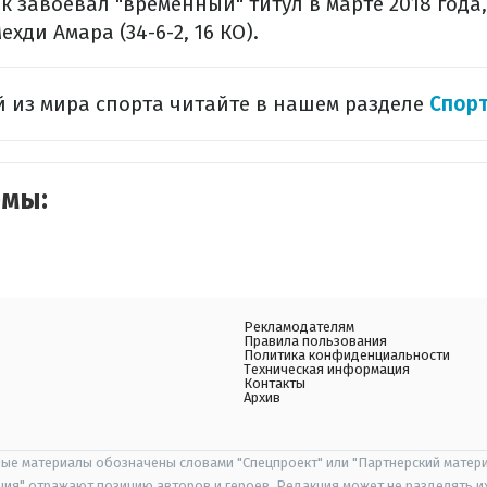
 завоевал "временный" титул в марте 2018 года
хди Амара (34-6-2, 16 КО).
 из мира спорта читайте в нашем разделе
Спор
емы:
Рекламодателям
Правила пользования
Политика конфиденциальности
Техническая информация
Контакты
Архив
ые материалы обозначены словами "Спецпроект" или "Партнерский матери
иция" отражают позицию авторов и героев. Редакция может не разделять и