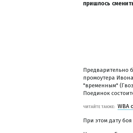
пришлось сменить
Предварительно б
промоутера Ивона
"временным" (Гво
Поединок состоитс
WBA о
ЧИТАЙТЕ ТАКЖЕ:
При этом дату боя