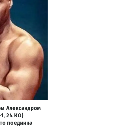
ем Александром
1, 24 КО)
сто поединка