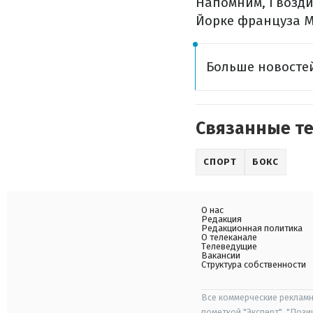
Напомним, Гвоздик
Йорке француза Ме
Больше новостей
Связанные т
СПОРТ
БОКС
О нас
Редакция
Редакционная политика
О телеканале
Телеведущие
Вакансии
Структура собственности
Все коммерческие рекламн
пометкой "Эксперт", "Поз