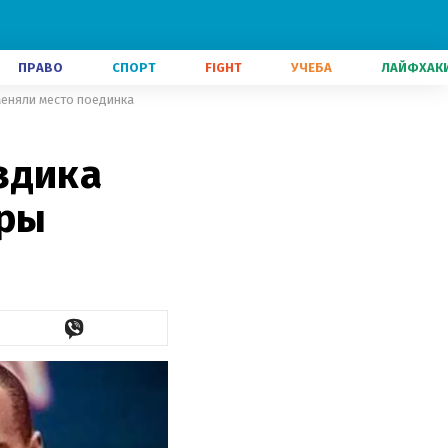
ПРАВО
СПОРТ
FIGHT
УЧЕБА
ЛАЙФХАК
меняли место поединка
здика
оры