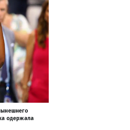
 нынешнего
ка одержала