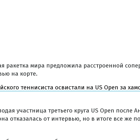
ая ракетка мира предложила расстроенной сопе
вью на корте.
йского теннисиста освистали на US Open за хам
лодая участница третьего круга US Open после 
она отказалась от интервью, но в итоге все же 