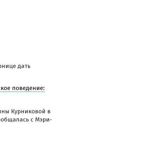
рнице дать
ское поведение:
Анны Курниковой в
пообщалась с Мэри-