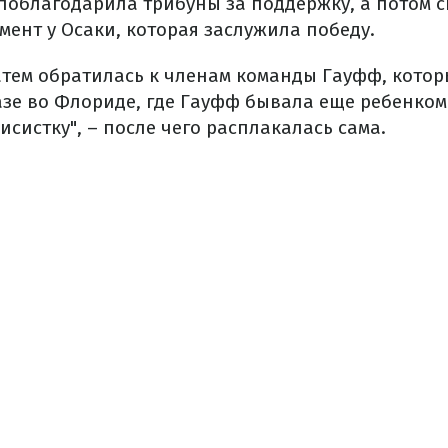
поблагодарила трибуны за поддержку, а потом с
мент у Осаки, которая заслужила победу.
атем обратилась к членам команды Гауфф, котор
зе во Флориде, где Гауфф бывала еще ребенком
систку", – после чего расплакалась сама.