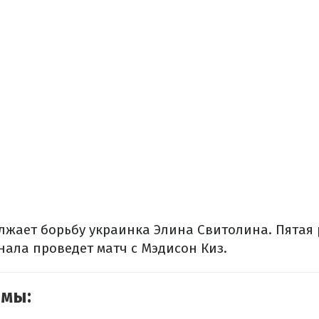
лжает борьбу украинка Элина Свитолина. Пятая 
нала проведет матч с Мэдисон Киз.
емы: