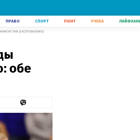
ПРАВО
СПОРТ
FIGHT
УЧЕБА
ЛАЙФХАК
ннисистки расплакались
ды
: обе