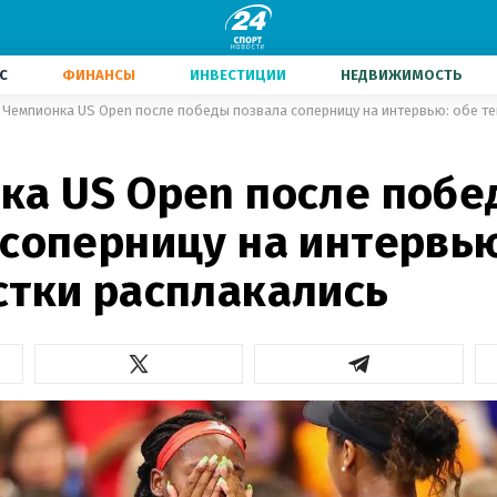
С
ФИНАНСЫ
ИНВЕСТИЦИИ
НЕДВИЖИМОСТЬ
Чемпионка US Open после победы позвала соперницу на интервью: обе те
ка US Open после побе
 соперницу на интервью
стки расплакались