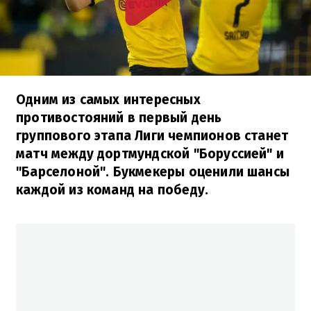
Одним из самых интересных
противостояний в первый день
группового этапа Лиги чемпионов станет
матч между дортмундской "Боруссией" и
"Барселоной". Букмекеры оценили шансы
каждой из команд на победу.