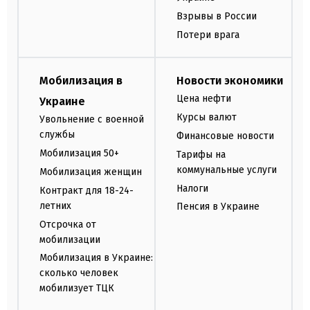
Взрывы в России
Потери врага
Мобилизация в
Новости экономики
Цена нефти
Украине
Курсы валют
Увольнение с военной
службы
Финансовые новости
Мобилизация 50+
Тарифы на
коммунальные услуги
Мобилизация женщин
Налоги
Контракт для 18-24-
летних
Пенсия в Украине
Отсрочка от
мобилизации
Мобилизация в Украине:
сколько человек
мобилизует ТЦК