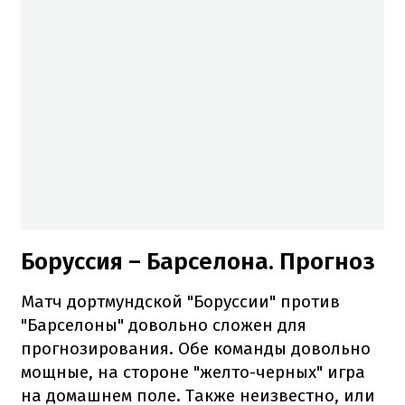
Боруссия – Барселона. Прогноз
Матч дортмундской "Боруссии" против
"Барселоны" довольно сложен для
прогнозирования. Обе команды довольно
мощные, на стороне "желто-черных" игра
на домашнем поле. Также неизвестно, или