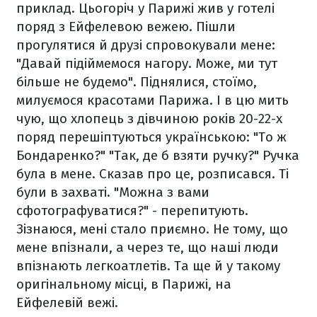
приклад. Цьогоріч у Парижі жив у готелі
поряд з Ейфелевою вежею. Пішли
прогулятися й друзі спровокували мене:
"Давай підіймемося нагору. Може, ми тут
більше не будемо". Піднялися, стоїмо,
милуємося красотами Парижа. І в цю мить
чую, що хлопець з дівчиною років 20-22-х
поряд перешіптуються українською: "То ж
Бондаренко?" "Так, де б взяти ручку?" Ручка
була в мене. Сказав про це, розписався. Ті
були в захваті. "Можна з вами
сфотографуватися?" - перепитують.
Зізнаюся, мені стало приємно. Не тому, що
мене впізнали, а через те, що наші люди
впізнають легкоатлетів. Та ще й у такому
оригінальному місці, в Парижі, на
Ейфелевій вежі.