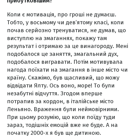
прибутковішим?
Коли є мотивація, про гроші не думаєш.
Тобто, у восьмому чи дев’ятому класі, коли
почав серйозно тренуватися, не думав, що
виступлю на змаганнях, покажу там
результат і отримаю за це винагороду. Мені
подобалося це заняття, змагальний дух,
подобалося вигравати. Потім мотивувала
нагода поїхати на змагання в інше місто чи
країну. Скажімо, був щасливий, що можу
відвідати Ялту. Ось воно, море! То були
незабутні відчуття. Згодом вперше
потрапив за кордон, в італійське місто
Леньяно. Враження були неймовірними.
При цьому розумію, що коли поїду туди
зараз, тодішніх емоцій вже не буде. А на
початку 2000-х я був ще дитиною.