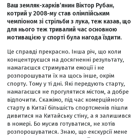
Ваш земляк-харків’янин Віктор Рубан,
котрий у 2008-му став олімпійським
чемпіоном зі стрільби з лука, теж казав, що
для нього теж тривалий час основною
мотивацією у спорті була нагода їздити.
Це справді прекрасно. Інша річ, що коли
концентруєшся на досягненні результату,
намагаєшся стримувати емоції і не
розпорошувати їх на щось інше, окрім
спорту. Тому у ті дні. Які передують старту,
намагаєшся не прогулятися містом, а добре
відпочити. Скажімо, під час комерційного
старту в Китаї більшість спортсменів пішли
дивитися на Китайську стіну, а я залишився
в номері. Бо мусив готуватися, не хотів
розпорошуватися. Знаю, що екскурсії мене