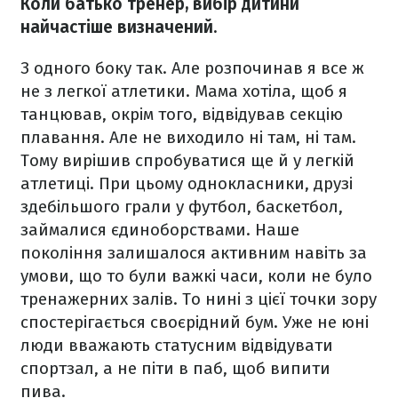
Коли батько тренер, вибір дитини
найчастіше визначений.
З одного боку так. Але розпочинав я все ж
не з легкої атлетики. Мама хотіла, щоб я
танцював, окрім того, відвідував секцію
плавання. Але не виходило ні там, ні там.
Тому вирішив спробуватися ще й у легкій
атлетиці. При цьому однокласники, друзі
здебільшого грали у футбол, баскетбол,
займалися єдиноборствами. Наше
покоління залишалося активним навіть за
умови, що то були важкі часи, коли не було
тренажерних залів. То нині з цієї точки зору
спостерігається своєрідний бум. Уже не юні
люди вважають статусним відвідувати
спортзал, а не піти в паб, щоб випити
пива.