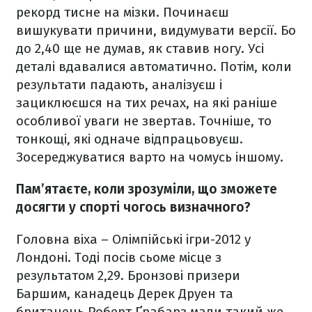
рекорд тисне на мізки. Починаєш
вишукувати причини, видумувати версії. Бо
до 2,40 ще не думав, як ставив ногу. Усі
деталі вдавалися автоматично. Потім, коли
результати падають, аналізуєш і
зациклюєшся на тих речах, на які раніше
особливої уваги не звертав. Точніше, то
тонкощі, які одначе відпрацьовуєш.
Зосереджуватися варто на чомусь іншому.
Пам’ятаєте, коли зрозуміли, що зможете
досягти у спорті чогось визначного?
Головна віха – Олімпійські ігри-2012 у
Лондоні. Тоді посів сьоме місце з
результатом 2,29. Бронзові призери
Баршим, канадець Дерек Друен та
британець Роберт Ґрабарз мали такий же