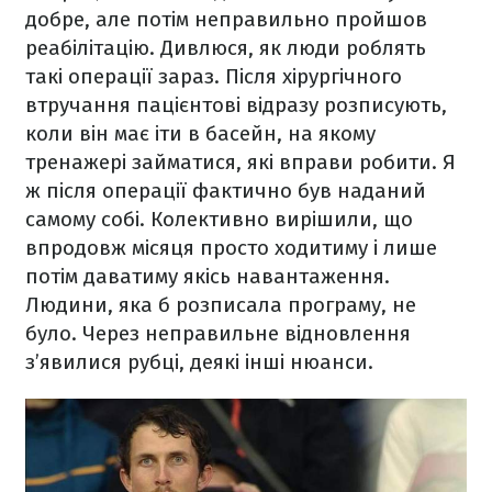
добре, але потім неправильно пройшов
реабілітацію. Дивлюся, як люди роблять
такі операції зараз. Після хірургічного
втручання пацієнтові відразу розписують,
коли він має іти в басейн, на якому
тренажері займатися, які вправи робити. Я
ж після операції фактично був наданий
самому собі. Колективно вирішили, що
впродовж місяця просто ходитиму і лише
потім даватиму якісь навантаження.
Людини, яка б розписала програму, не
було. Через неправильне відновлення
з’явилися рубці, деякі інші нюанси.