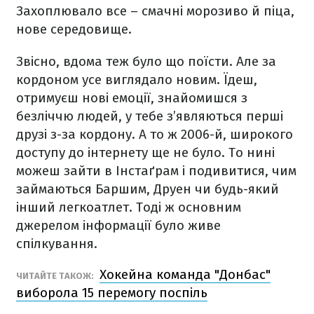
Захоплювало все – смачні морозиво й піца,
нове середовище.
Звісно, вдома теж було що поїсти. Але за
кордоном усе виглядало новим. Їдеш,
отримуєш нові емоції, знайомишся з
безліччю людей, у тебе з’являються перші
друзі з-за кордону. А то ж 2006-й, широкого
доступу до інтернету ще не було. То нині
можеш зайти в Інстаґрам і подивитися, чим
займаються Баршим, Друен чи будь-який
інший легкоатлет. Тоді ж основним
джерелом інформації було живе
спілкування.
Хокейна команда "Донбас"
ЧИТАЙТЕ ТАКОЖ:
виборола 15 перемогу поспіль