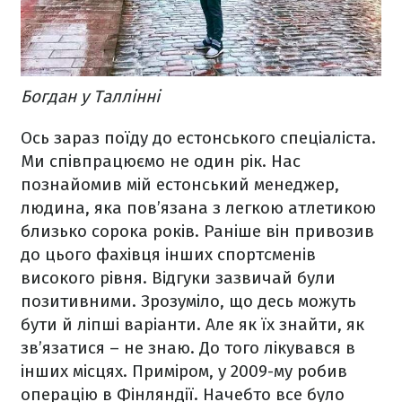
Богдан у Таллінні
Ось зараз поїду до естонського спеціаліста.
Ми співпрацюємо не один рік. Нас
познайомив мій естонський менеджер,
людина, яка пов’язана з легкою атлетикою
близько сорока років. Раніше він привозив
до цього фахівця інших спортсменів
високого рівня. Відгуки зазвичай були
позитивними. Зрозуміло, що десь можуть
бути й ліпші варіанти. Але як їх знайти, як
зв’язатися – не знаю. До того лікувався в
інших місцях. Приміром, у 2009-му робив
операцію в Фінляндії. Начебто все було