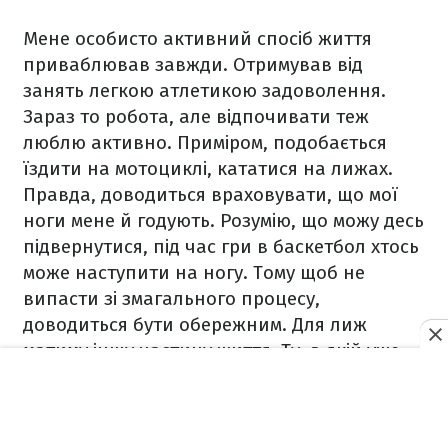
Мене особисто активний спосіб життя
приваблював завжди. Отримував від
занять легкою атлетикою задоволення.
Зараз то робота, але відпочивати теж
люблю активно. Приміром, подобається
їздити на мотоциклі, кататися на лижах.
Правда, доводиться враховувати, що мої
ноги мене й годують. Розумію, що можу десь
підвернутися, під час гри в баскетбол хтось
може наступити на ногу. Тому щоб не
випасти зі змагального процесу,
доводиться бути обережним. Для лиж
матиму іншу частину життя. Ту, в якій уже
не буду змагатися сам.
Ви якось сказали, що дітям важливо