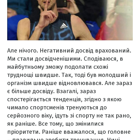
Але нічого. Негативний досвід врахований.
Ми стали досвідченішими. Сподіваюся, в
майбутньому зможу подолати схожі
труднощі швидше. Так, тоді був молодший і
організм швидше відновлювався. Але зараз
є більше досвіду. Взагалі, зараз
спостерігається тенденція, згідно з якою
чимало спортсменів тренуються до
серйозного віку, ідуть зі спорту не так рано,
як раніше. Все тому, що змінилися
пріоритети. Раніше вважалося, що головне
– правильно зробити тренування. Нині