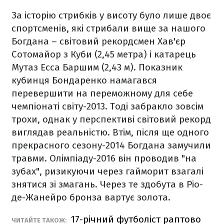
За історію стрибків у висоту було лише двоє
спортсменів, які стрибали вище за нашого
Богдана – світовий рекордсмен Хав'єр
Сотомайор з Куби (2,45 метра) і катарець
Мутаз Есса Баршим (2,43 м). Показник
кубинця Бондаренко намагався
перевершити на переможному для себе
чемпіонаті світу-2013. Тоді забракло зовсім
трохи, однак у перспективі світовий рекорд
виглядав реальністю. Втім, після ще одного
прекрасного сезону-2014 Богдана замучили
травми. Олімпіаду-2016 він проводив "на
зубах", ризикуючи через гайморит взагалі
знятися зі змагань. Через те здобута в Ріо-
де-Жанейро бронза вартує золота.
17-річний футболіст раптово
ЧИТАЙТЕ ТАКОЖ: