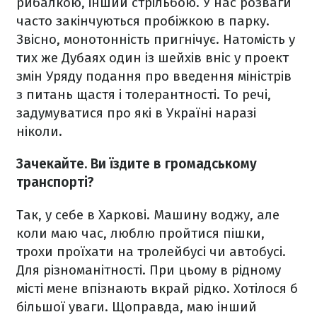
рибалкою, інший стрільбою. У нас розваги
часто закінчуються пробіжкою в парку.
Звісно, монотонність пригнічує. Натомість у
тих же Дубаях один із шейхів вніс у проект
змін Уряду подання про введення міністрів
з питань щастя і толерантності. То речі,
задумуватися про які в Україні наразі
ніколи.
Зачекайте. Ви їздите в громадському
транспорті?
Так, у себе в Харкові. Машину воджу, але
коли маю час, люблю пройтися пішки,
трохи проїхати на тролейбусі чи автобусі.
Для різноманітності. При цьому в рідному
місті мене впізнають вкрай рідко. Хотілося б
більшої уваги. Щоправда, маю інший