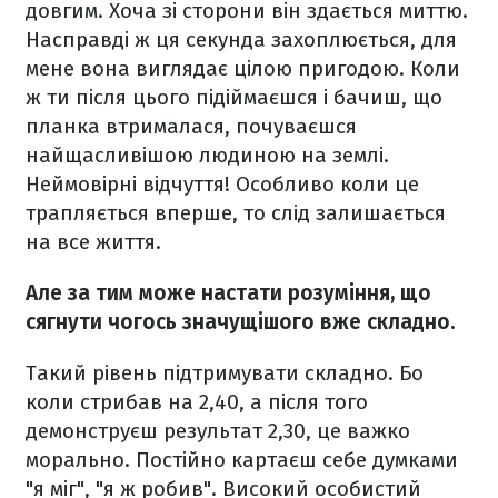
довгим. Хоча зі сторони він здається миттю.
Насправді ж ця секунда захоплюється, для
мене вона виглядає цілою пригодою. Коли
ж ти після цього підіймаєшся і бачиш, що
планка втрималася, почуваєшся
найщасливішою людиною на землі.
Неймовірні відчуття! Особливо коли це
трапляється вперше, то слід залишається
на все життя.
Але за тим може настати розуміння, що
сягнути чогось значущішого вже складно.
Такий рівень підтримувати складно. Бо
коли стрибав на 2,40, а після того
демонструєш результат 2,30, це важко
морально. Постійно картаєш себе думками
"я міг", "я ж робив". Високий особистий