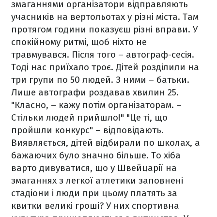
змаганнями організатори відправляють
учасників на вертольотах у різні міста. Там
протягом години показуєш різні вправи. У
спокійному ритмі, щоб ніхто не
травмувався. Після того – автограф-сесія.
Тоді нас приїхало троє. Дітей розділили на
три групи по 50 людей. З ними – батьки.
Лише автографи роздавав хвилин 25.
"Класно, – кажу потім організаторам. –
Стільки людей прийшло!" "Це ті, що
пройшли конкурс" – відповідають.
Виявляється, дітей відбирали по школах, а
бажаючих було значно більше. То хіба
варто дивуватися, що у Швейцарії на
змаганнях з легкої атлетики заповнені
стадіони і люди при цьому платять за
квитки великі гроші? У них спортивна