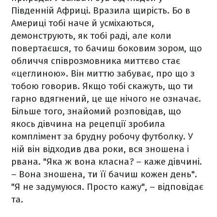
Південній Африці. Вразила щирість. Бо в
Америці тобі наче й усміхаються,
демонструють, як тобі раді, але коли
повертаєшся, то бачиш боковим зором, що
обличчя співрозмовника миттєво стає
«цеглиною». Він миттю забуває, про що з
тобою говорив. Якщо тобі скажуть, що ти
гарно вдягнений, це ще нічого не означає.
Більше того, знайомий розповідав, що
якось дівчина на рецепції зробила
комплімент за брудну робочу футболку. У
ній він відходив два роки, вся зношена і
рвана. "Яка ж вона класна? – каже дівчині.
– Вона зношена, ти її бачиш кожен день".
"Я не задумуюся. Просто кажу", – відповідає
та.