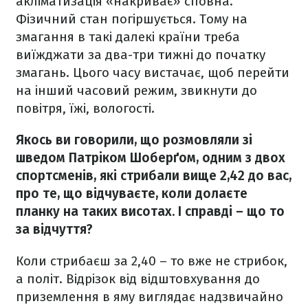
акліматизація «накриває» сповна.
Фізичний стан погіршується. Тому на
змагання в такі далекі країни треба
виїжджати за два-три тижні до початку
змагань. Цього часу вистачає, щоб перейти
на інший часовий режим, звикнути до
повітря, їжі, вологості.
Якось ви говорили, що розмовляли зі
шведом Патріком Шоберґом, одним з двох
спортсменів, які стрибали вище 2,42 до вас,
про те, що відчуваєте, коли долаєте
планку на таких висотах. І справді – що то
за відчуття?
Коли стрибаєш за 2,40 – то вже не стрибок,
а політ. Відрізок від відштовхування до
приземлення в яму виглядає надзвичайно