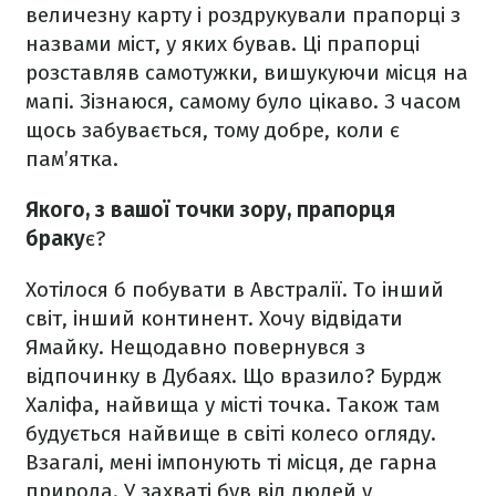
величезну карту і роздрукували прапорці з
назвами міст, у яких бував. Ці прапорці
розставляв самотужки, вишукуючи місця на
мапі. Зізнаюся, самому було цікаво. З часом
щось забувається, тому добре, коли є
пам’ятка.
Якого, з вашої точки зору, прапорця
браку
є?
Хотілося б побувати в Австралії. То інший
світ, інший континент. Хочу відвідати
Ямайку. Нещодавно повернувся з
відпочинку в Дубаях. Що вразило? Бурдж
Халіфа, найвища у місті точка. Також там
будується найвище в світі колесо огляду.
Взагалі, мені імпонують ті місця, де гарна
природа. У захваті був від людей у