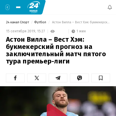
24 канал Спорт
Футбол
 Астон Вилла – Вест Хэм: букмекерский прогноз на заключительный матч пятого тура премьер-лиги 
1 мин
15 сентября 2019,
15:27
Астон Вилла – Вест Хэм:
букмекерский прогноз на
заключительный матч пятого
тура премьер-лиги