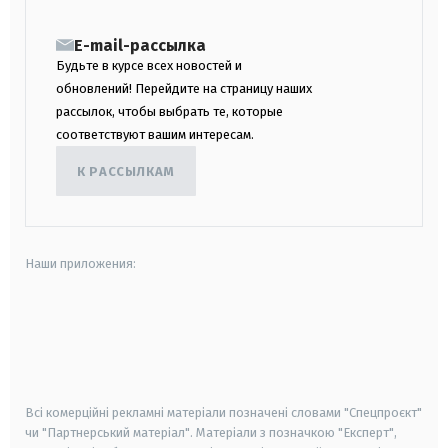
E-mail-рассылка
Будьте в курсе всех новостей и
обновлений! Перейдите на страницу наших
рассылок, чтобы выбрать те, которые
соответствуют вашим интересам.
К РАССЫЛКАМ
Наши приложения:
android
apple
smart tv
samsung smart tv
Всі комерційні рекламні матеріали позначені словами "Спецпроєкт"
чи "Партнерський матеріал". Матеріали з позначкою "Експерт",